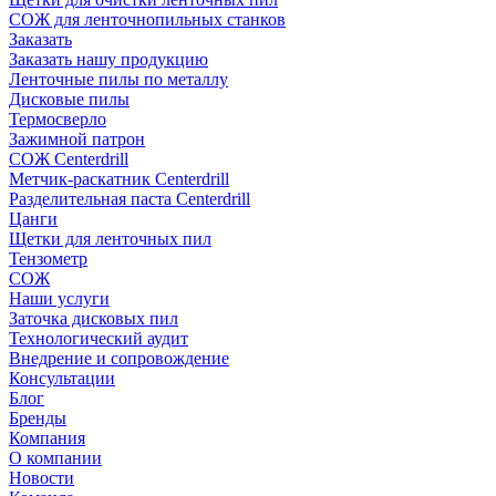
СОЖ для ленточнопильных станков
Заказать
Заказать нашу продукцию
Ленточные пилы по металлу
Дисковые пилы
Термосверло
Зажимной патрон
СОЖ Centerdrill
Метчик-раскатник Centerdrill
Разделительная паста Centerdrill
Цанги
Щетки для ленточных пил
Тензометр
СОЖ
Наши услуги
Заточка дисковых пил
Технологический аудит
Внедрение и сопровождение
Консультации
Блог
Бренды
Компания
О компании
Новости