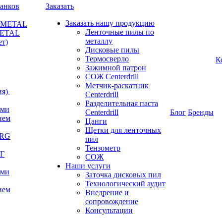
анков
Заказать
Заказать нашу продукцию
RKMETAL
Ленточные пилы по
METAL
металлу
ет)
Дисковые пилы
Термосверло
К
Зажимной патрон
СОЖ Centerdrill
Метчик-раскатник
я)
Centerdrill
Разделительная паста
ами
Centerdrill
Блог
Бренды
ием
Цанги
Щетки для ленточных
ERG
пил
Тензометр
РГ
СОЖ
Наши услуги
ами
Заточка дисковых пил
Технологический аудит
ием
Внедрение и
сопровождение
Консультации