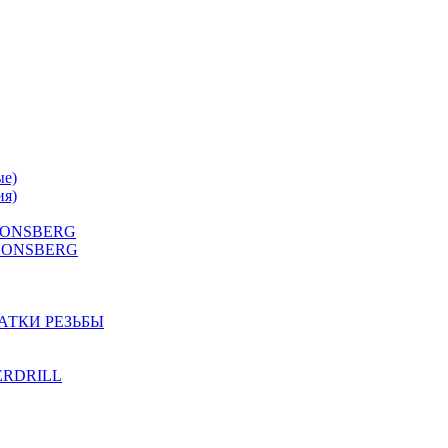
ые)
ия)
 HONSBERG
Г HONSBERG
АТКИ РЕЗЬБЫ
TERDRILL