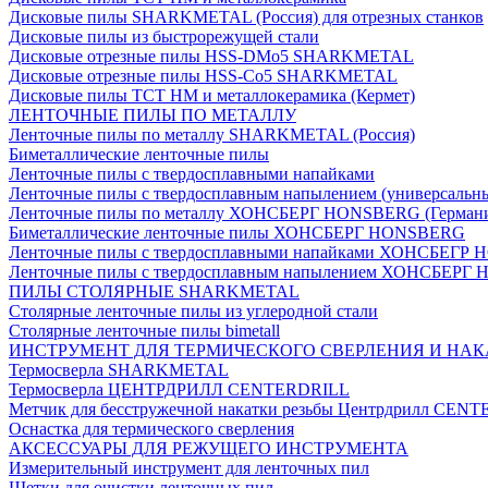
Дисковые пилы SHARKMETAL (Россия) для отрезных станков
Дисковые пилы из быстрорежущей стали
Дисковые отрезные пилы HSS-DMo5 SHARKMETAL
Дисковые отрезные пилы HSS-Co5 SHARKMETAL
Дисковые пилы ТСТ НМ и металлокерамика (Кермет)
ЛЕНТОЧНЫЕ ПИЛЫ ПО МЕТАЛЛУ
Ленточные пилы по металлу SHARKMETAL (Россия)
Биметаллические ленточные пилы
Ленточные пилы с твердосплавными напайками
Ленточные пилы с твердосплавным напылением (универсальн
Ленточные пилы по металлу ХОНСБЕРГ HONSBERG (Герман
Биметаллические ленточные пилы ХОНСБЕРГ HONSBERG
Ленточные пилы с твердосплавными напайками ХОНСБЕГР
Ленточные пилы с твердосплавным напылением ХОНСБЕР
ПИЛЫ СТОЛЯРНЫЕ SHARKMETAL
Столярные ленточные пилы из углеродной стали
Столярные ленточные пилы bimetall
ИНСТРУМЕНТ ДЛЯ ТЕРМИЧЕСКОГО СВЕРЛЕНИЯ И НАК
Термосверла SHARKMETAL
Термосверла ЦЕНТРДРИЛЛ CENTERDRILL
Метчик для бесстружечной накатки резьбы Центрдрилл CEN
Оснастка для термического сверления
АКСЕССУАРЫ ДЛЯ РЕЖУЩЕГО ИНСТРУМЕНТА
Измерительный инструмент для ленточных пил
Щетки для очистки ленточных пил