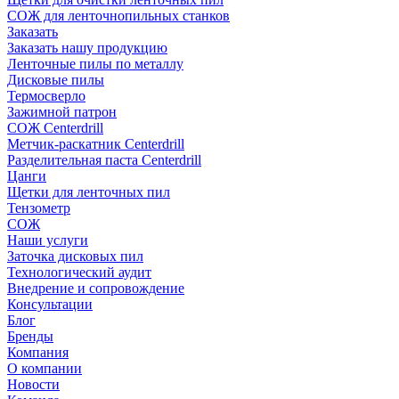
СОЖ для ленточнопильных станков
Заказать
Заказать нашу продукцию
Ленточные пилы по металлу
Дисковые пилы
Термосверло
Зажимной патрон
СОЖ Centerdrill
Метчик-раскатник Centerdrill
Разделительная паста Centerdrill
Цанги
Щетки для ленточных пил
Тензометр
СОЖ
Наши услуги
Заточка дисковых пил
Технологический аудит
Внедрение и сопровождение
Консультации
Блог
Бренды
Компания
О компании
Новости