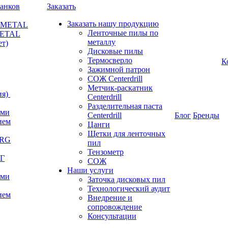
анков
Заказать
Заказать нашу продукцию
RKMETAL
Ленточные пилы по
METAL
металлу
ет)
Дисковые пилы
Термосверло
К
Зажимной патрон
СОЖ Centerdrill
Метчик-раскатник
я)
Centerdrill
Разделительная паста
ами
Centerdrill
Блог
Бренды
ием
Цанги
Щетки для ленточных
ERG
пил
Тензометр
РГ
СОЖ
Наши услуги
ами
Заточка дисковых пил
Технологический аудит
ием
Внедрение и
сопровождение
Консультации