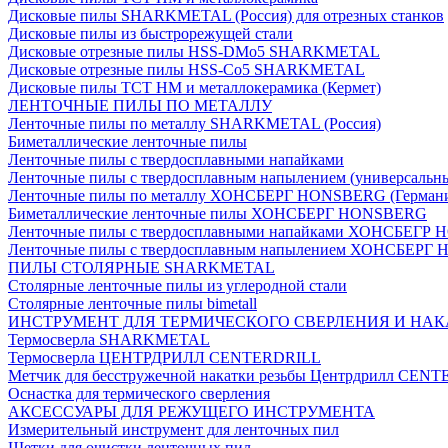
Дисковые пилы SHARKMETAL (Россия) для отрезных станков
Дисковые пилы из быстрорежущей стали
Дисковые отрезные пилы HSS-DMo5 SHARKMETAL
Дисковые отрезные пилы HSS-Co5 SHARKMETAL
Дисковые пилы ТСТ НМ и металлокерамика (Кермет)
ЛЕНТОЧНЫЕ ПИЛЫ ПО МЕТАЛЛУ
Ленточные пилы по металлу SHARKMETAL (Россия)
Биметаллические ленточные пилы
Ленточные пилы с твердосплавными напайками
Ленточные пилы с твердосплавным напылением (универсальн
Ленточные пилы по металлу ХОНСБЕРГ HONSBERG (Герман
Биметаллические ленточные пилы ХОНСБЕРГ HONSBERG
Ленточные пилы с твердосплавными напайками ХОНСБЕГР
Ленточные пилы с твердосплавным напылением ХОНСБЕР
ПИЛЫ СТОЛЯРНЫЕ SHARKMETAL
Столярные ленточные пилы из углеродной стали
Столярные ленточные пилы bimetall
ИНСТРУМЕНТ ДЛЯ ТЕРМИЧЕСКОГО СВЕРЛЕНИЯ И НАК
Термосверла SHARKMETAL
Термосверла ЦЕНТРДРИЛЛ CENTERDRILL
Метчик для бесстружечной накатки резьбы Центрдрилл CEN
Оснастка для термического сверления
АКСЕССУАРЫ ДЛЯ РЕЖУЩЕГО ИНСТРУМЕНТА
Измерительный инструмент для ленточных пил
Щетки для очистки ленточных пил