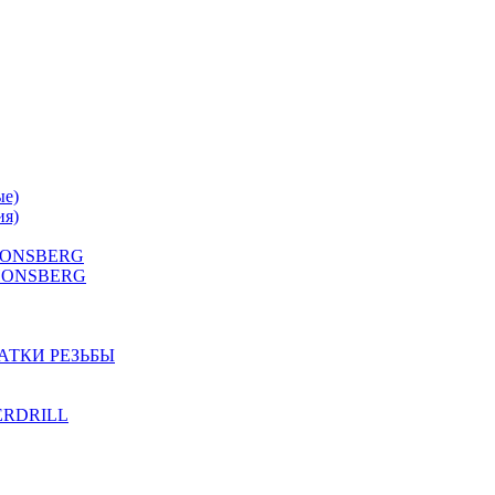
ые)
ия)
 HONSBERG
Г HONSBERG
АТКИ РЕЗЬБЫ
TERDRILL