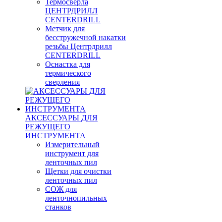
Термосверла
ЦЕНТРДРИЛЛ
CENTERDRILL
Метчик для
бесстружечной накатки
резьбы Центрдрилл
CENTERDRILL
Оснастка для
термического
сверления
АКСЕССУАРЫ ДЛЯ
РЕЖУЩЕГО
ИНСТРУМЕНТА
Измерительный
инструмент для
ленточных пил
Щетки для очистки
ленточных пил
СОЖ для
ленточнопильных
станков