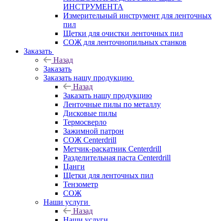
ИНСТРУМЕНТА
Измерительный инструмент для ленточных
пил
Щетки для очистки ленточных пил
СОЖ для ленточнопильных станков
Заказать
Назад
Заказать
Заказать нашу продукцию
Назад
Заказать нашу продукцию
Ленточные пилы по металлу
Дисковые пилы
Термосверло
Зажимной патрон
СОЖ Centerdrill
Метчик-раскатник Centerdrill
Разделительная паста Centerdrill
Цанги
Щетки для ленточных пил
Тензометр
СОЖ
Наши услуги
Назад
Наши услуги