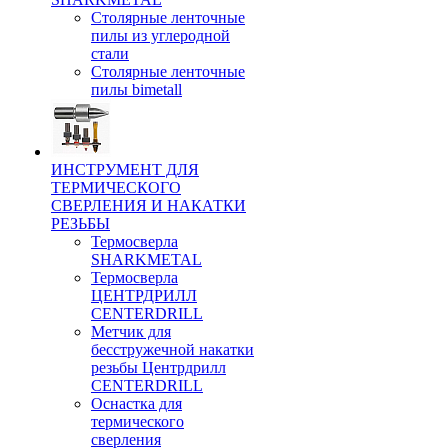
Столярные ленточные
пилы из углеродной
стали
Столярные ленточные
пилы bimetall
ИНСТРУМЕНТ ДЛЯ
ТЕРМИЧЕСКОГО
СВЕРЛЕНИЯ И НАКАТКИ
РЕЗЬБЫ
Термосверла
SHARKMETAL
Термосверла
ЦЕНТРДРИЛЛ
CENTERDRILL
Метчик для
бесстружечной накатки
резьбы Центрдрилл
CENTERDRILL
Оснастка для
термического
сверления