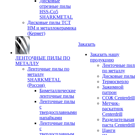
Дисковые
отрезные пилы
HSS-Co5
SHARKMETAL
Дисковые пилы ТСТ
НМ и металлокерамика
(Кермет)
Заказать
Заказать нашу
ЛЕНТОЧНЫЕ ПИЛЫ ПО
продукцию
МЕТАЛЛУ
Ленточные пи
Ленточные пилы по
по металлу
металлу
Дисковые пилы
SHARKMETAL
Термосверло
(Россия)
Зажимной
Биметаллические
патрон
ленточные пилы
СОЖ Centerdrill
Ленточные пилы
Метчик-
с
раскатник
твердосплавными
Centerdrill
напайками
Разделительная
Ленточные пилы
паста Centerdrill
с
Цанги
твердосплавным