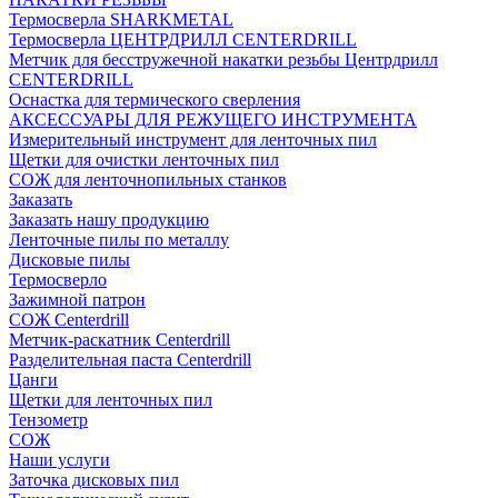
Термосверла SHARKMETAL
Термосверла ЦЕНТРДРИЛЛ CENTERDRILL
Метчик для бесстружечной накатки резьбы Центрдрилл
CENTERDRILL
Оснастка для термического сверления
АКСЕССУАРЫ ДЛЯ РЕЖУЩЕГО ИНСТРУМЕНТА
Измерительный инструмент для ленточных пил
Щетки для очистки ленточных пил
СОЖ для ленточнопильных станков
Заказать
Заказать нашу продукцию
Ленточные пилы по металлу
Дисковые пилы
Термосверло
Зажимной патрон
СОЖ Centerdrill
Метчик-раскатник Centerdrill
Разделительная паста Centerdrill
Цанги
Щетки для ленточных пил
Тензометр
СОЖ
Наши услуги
Заточка дисковых пил