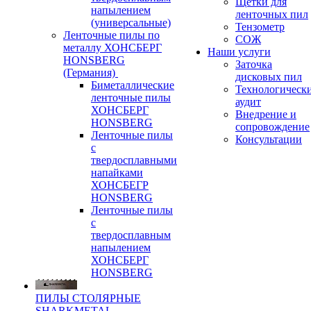
Щетки для
напылением
ленточных пил
(универсальные)
Тензометр
Ленточные пилы по
СОЖ
металлу ХОНСБЕРГ
Наши услуги
HONSBERG
Заточка
(Германия)
дисковых пил
Биметаллические
Технологическ
ленточные пилы
аудит
ХОНСБЕРГ
Внедрение и
HONSBERG
сопровождение
Ленточные пилы
Консультации
с
твердосплавными
напайками
ХОНСБЕГР
HONSBERG
Ленточные пилы
с
твердосплавным
напылением
ХОНСБЕРГ
HONSBERG
ПИЛЫ СТОЛЯРНЫЕ
SHARKMETAL