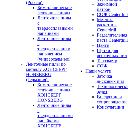
(Россия)
Зажимной
Биметаллические
патрон
ленточные пилы
СОЖ Centerdrill
Ленточные пилы
Метчик-
с
раскатник
твердосплавными
Centerdrill
напайками
Разделительная
Ленточные пилы
паста Centerdrill
с
Цанги
твердосплавным
Щетки для
напылением
ленточных пил
(универсальные)
Тензометр
Ленточные пилы по
СОЖ
металлу ХОНСБЕРГ
Наши услуги
HONSBERG
Заточка
(Германия)
дисковых пил
Биметаллические
Технологическ
ленточные пилы
аудит
ХОНСБЕРГ
Внедрение и
HONSBERG
сопровождение
Ленточные пилы
Консультации
с
твердосплавными
напайками
ХОНСБЕГР