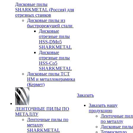
Дисковые пилы
SHARKMETAL (Россия) для
отрезных станков
Дисковые пилы из
быстрорежущей стали
Дисковые
отрезные пилы
HSS-DMo5
SHARKMETAL
Дисковые
отрезные пилы
HSS-Co5
SHARKMETAL
Дисковые пилы ТСТ
НМ и металлокерамика
(Кермет)
Заказать
Заказать нашу
ЛЕНТОЧНЫЕ ПИЛЫ ПО
продукцию
МЕТАЛЛУ
Ленточные пи
Ленточные пилы по
по металлу
металлу
Дисковые пилы
SHARKMETAL
Термосверло