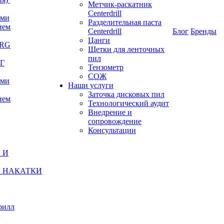
Метчик-раскатник
Centerdrill
ами
Разделительная паста
ием
Centerdrill
Блог
Бренды
Цанги
ERG
Щетки для ленточных
пил
РГ
Тензометр
СОЖ
ами
Наши услуги
Заточка дисковых пил
ием
Технологический аудит
Внедрение и
сопровождение
Консультации
И НАКАТКИ
рилл