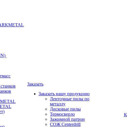
ARKMETAL
IN)
тмасс
Заказать
анков
Заказать нашу продукцию
Ленточные пилы по
RKMETAL
металлу
METAL
Дисковые пилы
ет)
Термосверло
К
Зажимной патрон
СОЖ Centerdrill
я)