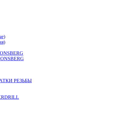
ые)
ия)
 HONSBERG
Г HONSBERG
АТКИ РЕЗЬБЫ
TERDRILL