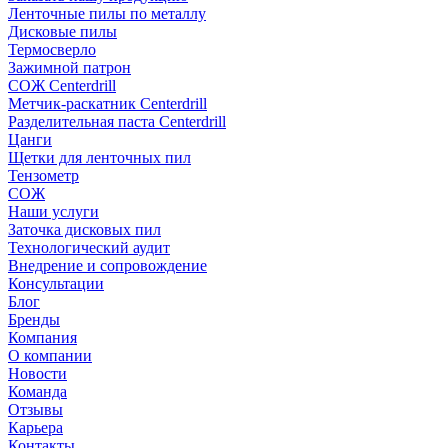
Ленточные пилы по металлу
Дисковые пилы
Термосверло
Зажимной патрон
СОЖ Centerdrill
Метчик-раскатник Centerdrill
Разделительная паста Centerdrill
Цанги
Щетки для ленточных пил
Тензометр
СОЖ
Наши услуги
Заточка дисковых пил
Технологический аудит
Внедрение и сопровождение
Консультации
Блог
Бренды
Компания
О компании
Новости
Команда
Отзывы
Карьера
Контакты