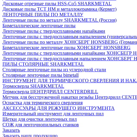
Дисковые отрезные пилы HSS-Co5 SHARKMETAL
Дисковые пилы ТСТ НМ и металлокерамика (Кермет)
ЛЕНТОЧНЫЕ ПИЛЫ ПО МЕТАЛЛУ
Ленточные пилы по металлу SHARKMETAL (Россия)
Биметаллические ленточные пилы
Ленточные пилы с твердосплавными напайками
Ленточные пилы с твердосплавным напылением (универсальн
Ленточные пилы по металлу ХОНСБЕРГ HONSBERG (Герман
Биметаллические ленточные пилы ХОНСБЕРГ HONSBERG
Ленточные пилы с твердосплавными напайками ХОНСБЕГР
Ленточные пилы с твердосплавным напылением ХОНСБЕР
ПИЛЫ СТОЛЯРНЫЕ SHARKMETAL
Столярные ленточные пилы из углеродной стали
Столярные ленточные пилы bimetall
ИНСТРУМЕНТ ДЛЯ ТЕРМИЧЕСКОГО СВЕРЛЕНИЯ И НАК
Термосверла SHARKMETAL
Термосверла ЦЕНТРДРИЛЛ CENTERDRILL
Метчик для бесстружечной накатки резьбы Центрдрилл CEN
Оснастка для термического сверления
АКСЕССУАРЫ ДЛЯ РЕЖУЩЕГО ИНСТРУМЕНТА
Измерительный инструмент для ленточных пил
Щетки для очистки ленточных пил
СОЖ для ленточнопильных станков
Заказать
Заказать нашу продукцию