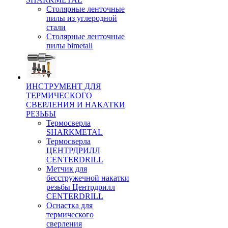
Столярные ленточные
пилы из углеродной
стали
Столярные ленточные
пилы bimetall
ИНСТРУМЕНТ ДЛЯ
ТЕРМИЧЕСКОГО
СВЕРЛЕНИЯ И НАКАТКИ
РЕЗЬБЫ
Термосверла
SHARKMETAL
Термосверла
ЦЕНТРДРИЛЛ
CENTERDRILL
Метчик для
бесстружечной накатки
резьбы Центрдрилл
CENTERDRILL
Оснастка для
термического
сверления