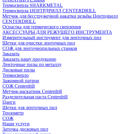
Термосверла SHARKMETAL
Термосверла ЦЕНТРДРИЛЛ CENTERDRILL
Метчик для бесстружечной накатки резьбы Центрдрилл
CENTERDRILL
Оснастка для термического сверления
АКСЕССУАРЫ ДЛЯ РЕЖУЩЕГО ИНСТРУМЕНТА
Измерительный инструмент для ленточных пил
Щетки для очистки ленточных пил
СОЖ для ленточнопильных станков
Заказать
Заказать нашу продукцию
Ленточные пилы по металлу
Дисковые пилы
Термосверло
Зажимной патрон
СОЖ Centerdrill
Метчик-раскатник Centerdrill
Разделительная паста Centerdrill
Цанги
Щетки для ленточных пил
Тензометр
СОЖ
Наши услуги
Заточка дисковых пил