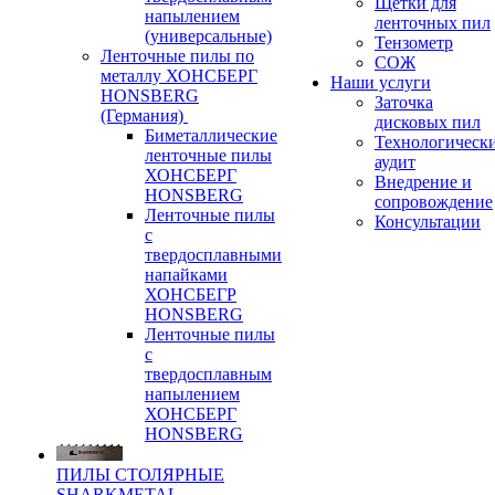
Щетки для
напылением
ленточных пил
(универсальные)
Тензометр
Ленточные пилы по
СОЖ
металлу ХОНСБЕРГ
Наши услуги
HONSBERG
Заточка
(Германия)
дисковых пил
Биметаллические
Технологическ
ленточные пилы
аудит
ХОНСБЕРГ
Внедрение и
HONSBERG
сопровождение
Ленточные пилы
Консультации
с
твердосплавными
напайками
ХОНСБЕГР
HONSBERG
Ленточные пилы
с
твердосплавным
напылением
ХОНСБЕРГ
HONSBERG
ПИЛЫ СТОЛЯРНЫЕ
SHARKMETAL