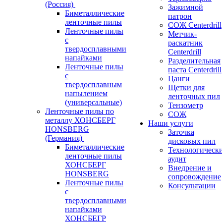
(Россия)
Зажимной
Биметаллические
патрон
ленточные пилы
СОЖ Centerdrill
Ленточные пилы
Метчик-
с
раскатник
твердосплавными
Centerdrill
напайками
Разделительная
Ленточные пилы
паста Centerdrill
с
Цанги
твердосплавным
Щетки для
напылением
ленточных пил
(универсальные)
Тензометр
Ленточные пилы по
СОЖ
металлу ХОНСБЕРГ
Наши услуги
HONSBERG
Заточка
(Германия)
дисковых пил
Биметаллические
Технологическ
ленточные пилы
аудит
ХОНСБЕРГ
Внедрение и
HONSBERG
сопровождение
Ленточные пилы
Консультации
с
твердосплавными
напайками
ХОНСБЕГР