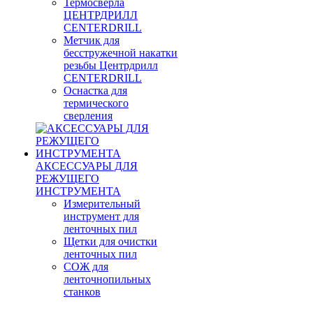
Термосверла
ЦЕНТРДРИЛЛ
CENTERDRILL
Метчик для
бесстружечной накатки
резьбы Центрдрилл
CENTERDRILL
Оснастка для
термического
сверления
АКСЕССУАРЫ ДЛЯ
РЕЖУЩЕГО
ИНСТРУМЕНТА
Измерительный
инструмент для
ленточных пил
Щетки для очистки
ленточных пил
СОЖ для
ленточнопильных
станков