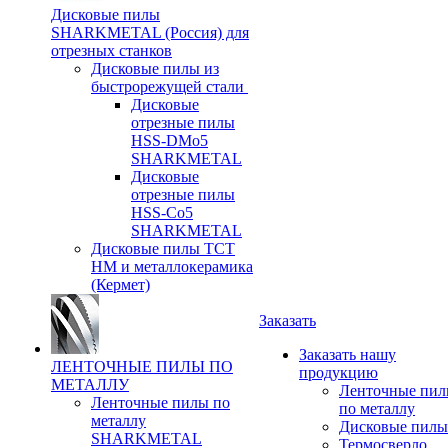
Дисковые пилы
SHARKMETAL (Россия) для
отрезных станков
Дисковые пилы из
быстрорежущей стали
Дисковые
отрезные пилы
HSS-DMo5
SHARKMETAL
Дисковые
отрезные пилы
HSS-Co5
SHARKMETAL
Дисковые пилы ТСТ
НМ и металлокерамика
(Кермет)
Заказать
Заказать нашу
ЛЕНТОЧНЫЕ ПИЛЫ ПО
продукцию
МЕТАЛЛУ
Ленточные пи
Ленточные пилы по
по металлу
металлу
Дисковые пилы
SHARKMETAL
Термосверло