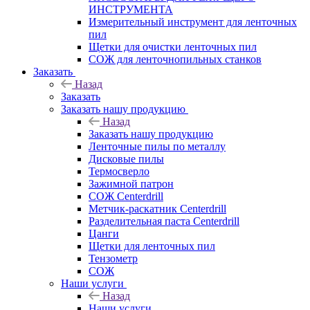
ИНСТРУМЕНТА
Измерительный инструмент для ленточных
пил
Щетки для очистки ленточных пил
СОЖ для ленточнопильных станков
Заказать
Назад
Заказать
Заказать нашу продукцию
Назад
Заказать нашу продукцию
Ленточные пилы по металлу
Дисковые пилы
Термосверло
Зажимной патрон
СОЖ Centerdrill
Метчик-раскатник Centerdrill
Разделительная паста Centerdrill
Цанги
Щетки для ленточных пил
Тензометр
СОЖ
Наши услуги
Назад
Наши услуги