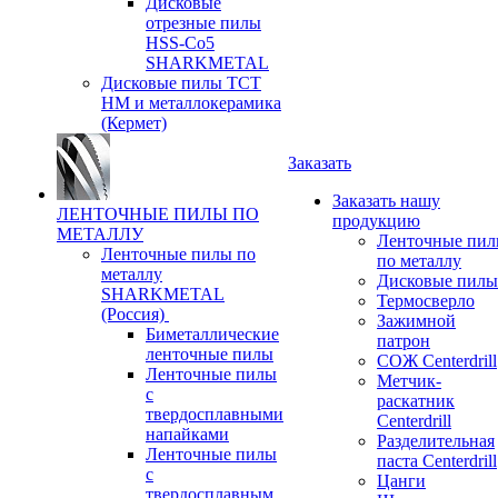
Дисковые
отрезные пилы
HSS-Co5
SHARKMETAL
Дисковые пилы ТСТ
НМ и металлокерамика
(Кермет)
Заказать
Заказать нашу
ЛЕНТОЧНЫЕ ПИЛЫ ПО
продукцию
МЕТАЛЛУ
Ленточные пи
Ленточные пилы по
по металлу
металлу
Дисковые пилы
SHARKMETAL
Термосверло
(Россия)
Зажимной
Биметаллические
патрон
ленточные пилы
СОЖ Centerdrill
Ленточные пилы
Метчик-
с
раскатник
твердосплавными
Centerdrill
напайками
Разделительная
Ленточные пилы
паста Centerdrill
с
Цанги
твердосплавным