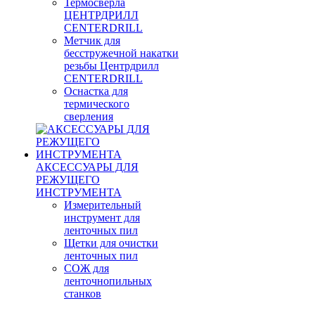
Термосверла
ЦЕНТРДРИЛЛ
CENTERDRILL
Метчик для
бесстружечной накатки
резьбы Центрдрилл
CENTERDRILL
Оснастка для
термического
сверления
АКСЕССУАРЫ ДЛЯ
РЕЖУЩЕГО
ИНСТРУМЕНТА
Измерительный
инструмент для
ленточных пил
Щетки для очистки
ленточных пил
СОЖ для
ленточнопильных
станков