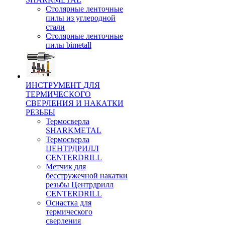
Столярные ленточные
пилы из углеродной
стали
Столярные ленточные
пилы bimetall
ИНСТРУМЕНТ ДЛЯ
ТЕРМИЧЕСКОГО
СВЕРЛЕНИЯ И НАКАТКИ
РЕЗЬБЫ
Термосверла
SHARKMETAL
Термосверла
ЦЕНТРДРИЛЛ
CENTERDRILL
Метчик для
бесстружечной накатки
резьбы Центрдрилл
CENTERDRILL
Оснастка для
термического
сверления