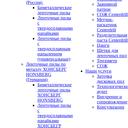
(Россия)
Зажимной
Биметаллические
патрон
ленточные пилы
СОЖ Centerdrill
Ленточные пилы
Метчик-
с
раскатник
твердосплавными
Centerdrill
напайками
Разделительная
Ленточные пилы
паста Centerdrill
с
Цанги
твердосплавным
Щетки для
напылением
ленточных пил
(универсальные)
Тензометр
Ленточные пилы по
СОЖ
металлу ХОНСБЕРГ
Наши услуги
HONSBERG
Заточка
(Германия)
дисковых пил
Биметаллические
Технологическ
ленточные пилы
аудит
ХОНСБЕРГ
Внедрение и
HONSBERG
сопровождение
Ленточные пилы
Консультации
с
твердосплавными
напайками
ХОНСБЕГР