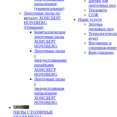
Щетки для
напылением
ленточных пил
(универсальные)
Тензометр
Ленточные пилы по
СОЖ
металлу ХОНСБЕРГ
Наши услуги
HONSBERG
Заточка
(Германия)
дисковых пил
Биметаллические
Технологическ
ленточные пилы
аудит
ХОНСБЕРГ
Внедрение и
HONSBERG
сопровождение
Ленточные пилы
Консультации
с
твердосплавными
напайками
ХОНСБЕГР
HONSBERG
Ленточные пилы
с
твердосплавным
напылением
ХОНСБЕРГ
HONSBERG
ПИЛЫ СТОЛЯРНЫЕ
SHARKMETAL