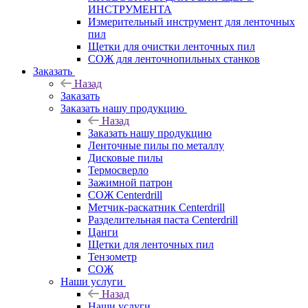
ИНСТРУМЕНТА
Измерительный инструмент для ленточных
пил
Щетки для очистки ленточных пил
СОЖ для ленточнопильных станков
Заказать
Назад
Заказать
Заказать нашу продукцию
Назад
Заказать нашу продукцию
Ленточные пилы по металлу
Дисковые пилы
Термосверло
Зажимной патрон
СОЖ Centerdrill
Метчик-раскатник Centerdrill
Разделительная паста Centerdrill
Цанги
Щетки для ленточных пил
Тензометр
СОЖ
Наши услуги
Назад
Наши услуги