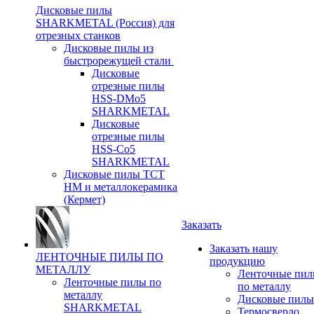
Дисковые пилы
SHARKMETAL (Россия) для
отрезных станков
Дисковые пилы из
быстрорежущей стали
Дисковые
отрезные пилы
HSS-DMo5
SHARKMETAL
Дисковые
отрезные пилы
HSS-Co5
SHARKMETAL
Дисковые пилы ТСТ
НМ и металлокерамика
(Кермет)
Заказать
Заказать нашу
ЛЕНТОЧНЫЕ ПИЛЫ ПО
продукцию
МЕТАЛЛУ
Ленточные пи
Ленточные пилы по
по металлу
металлу
Дисковые пилы
SHARKMETAL
Термосверло