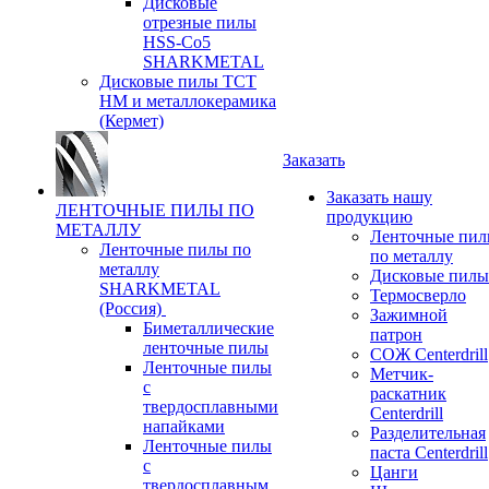
Дисковые
отрезные пилы
HSS-Co5
SHARKMETAL
Дисковые пилы ТСТ
НМ и металлокерамика
(Кермет)
Заказать
Заказать нашу
ЛЕНТОЧНЫЕ ПИЛЫ ПО
продукцию
МЕТАЛЛУ
Ленточные пи
Ленточные пилы по
по металлу
металлу
Дисковые пилы
SHARKMETAL
Термосверло
(Россия)
Зажимной
Биметаллические
патрон
ленточные пилы
СОЖ Centerdrill
Ленточные пилы
Метчик-
с
раскатник
твердосплавными
Centerdrill
напайками
Разделительная
Ленточные пилы
паста Centerdrill
с
Цанги
твердосплавным