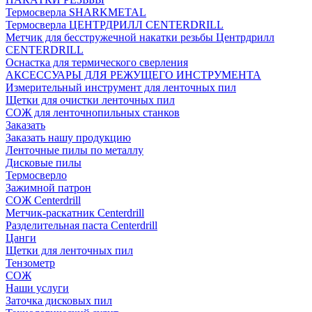
Термосверла SHARKMETAL
Термосверла ЦЕНТРДРИЛЛ CENTERDRILL
Метчик для бесстружечной накатки резьбы Центрдрилл
CENTERDRILL
Оснастка для термического сверления
АКСЕССУАРЫ ДЛЯ РЕЖУЩЕГО ИНСТРУМЕНТА
Измерительный инструмент для ленточных пил
Щетки для очистки ленточных пил
СОЖ для ленточнопильных станков
Заказать
Заказать нашу продукцию
Ленточные пилы по металлу
Дисковые пилы
Термосверло
Зажимной патрон
СОЖ Centerdrill
Метчик-раскатник Centerdrill
Разделительная паста Centerdrill
Цанги
Щетки для ленточных пил
Тензометр
СОЖ
Наши услуги
Заточка дисковых пил