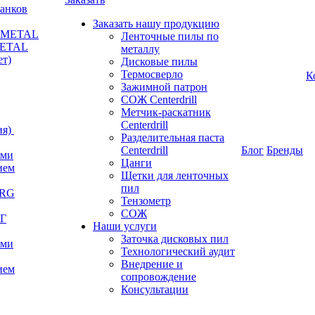
анков
Заказать нашу продукцию
RKMETAL
Ленточные пилы по
METAL
металлу
ет)
Дисковые пилы
Термосверло
К
Зажимной патрон
СОЖ Centerdrill
Метчик-раскатник
Centerdrill
я)
Разделительная паста
Centerdrill
Блог
Бренды
ами
Цанги
ием
Щетки для ленточных
пил
ERG
Тензометр
СОЖ
РГ
Наши услуги
Заточка дисковых пил
ами
Технологический аудит
Внедрение и
ием
сопровождение
Консультации