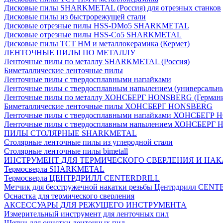
Дисковые пилы SHARKMETAL (Россия) для отрезных станков
Дисковые пилы из быстрорежущей стали
Дисковые отрезные пилы HSS-DMo5 SHARKMETAL
Дисковые отрезные пилы HSS-Co5 SHARKMETAL
Дисковые пилы ТСТ НМ и металлокерамика (Кермет)
ЛЕНТОЧНЫЕ ПИЛЫ ПО МЕТАЛЛУ
Ленточные пилы по металлу SHARKMETAL (Россия)
Биметаллические ленточные пилы
Ленточные пилы с твердосплавными напайками
Ленточные пилы с твердосплавным напылением (универсальн
Ленточные пилы по металлу ХОНСБЕРГ HONSBERG (Герман
Биметаллические ленточные пилы ХОНСБЕРГ HONSBERG
Ленточные пилы с твердосплавными напайками ХОНСБЕГР
Ленточные пилы с твердосплавным напылением ХОНСБЕР
ПИЛЫ СТОЛЯРНЫЕ SHARKMETAL
Столярные ленточные пилы из углеродной стали
Столярные ленточные пилы bimetall
ИНСТРУМЕНТ ДЛЯ ТЕРМИЧЕСКОГО СВЕРЛЕНИЯ И НАК
Термосверла SHARKMETAL
Термосверла ЦЕНТРДРИЛЛ CENTERDRILL
Метчик для бесстружечной накатки резьбы Центрдрилл CEN
Оснастка для термического сверления
АКСЕССУАРЫ ДЛЯ РЕЖУЩЕГО ИНСТРУМЕНТА
Измерительный инструмент для ленточных пил
Щетки для очистки ленточных пил