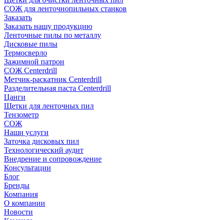
СОЖ для ленточнопильных станков
Заказать
Заказать нашу продукцию
Ленточные пилы по металлу
Дисковые пилы
Термосверло
Зажимной патрон
СОЖ Centerdrill
Метчик-раскатник Centerdrill
Разделительная паста Centerdrill
Цанги
Щетки для ленточных пил
Тензометр
СОЖ
Наши услуги
Заточка дисковых пил
Технологический аудит
Внедрение и сопровождение
Консультации
Блог
Бренды
Компания
О компании
Новости