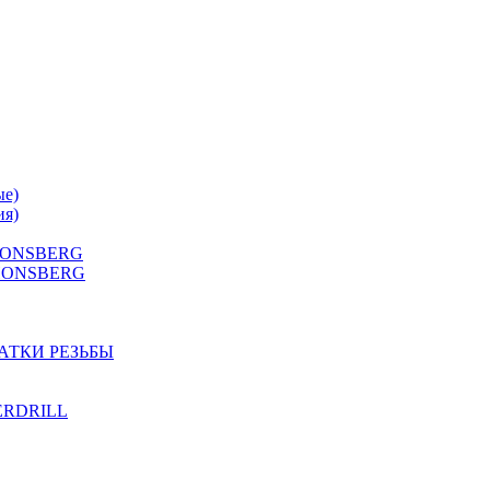
ые)
ия)
 HONSBERG
Г HONSBERG
АТКИ РЕЗЬБЫ
TERDRILL