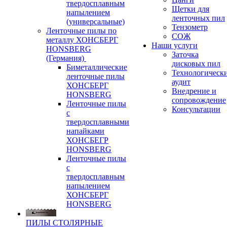
твердосплавным
Щетки для
напылением
ленточных пил
(универсальные)
Тензометр
Ленточные пилы по
СОЖ
металлу ХОНСБЕРГ
Наши услуги
HONSBERG
Заточка
(Германия)
дисковых пил
Биметаллические
Технологическ
ленточные пилы
аудит
ХОНСБЕРГ
Внедрение и
HONSBERG
сопровождение
Ленточные пилы
Консультации
с
твердосплавными
напайками
ХОНСБЕГР
HONSBERG
Ленточные пилы
с
твердосплавным
напылением
ХОНСБЕРГ
HONSBERG
ПИЛЫ СТОЛЯРНЫЕ