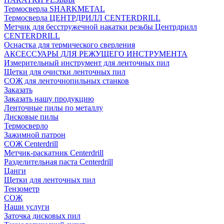
Термосверла SHARKMETAL
Термосверла ЦЕНТРДРИЛЛ CENTERDRILL
Метчик для бесстружечной накатки резьбы Центрдрилл
CENTERDRILL
Оснастка для термического сверления
АКСЕССУАРЫ ДЛЯ РЕЖУЩЕГО ИНСТРУМЕНТА
Измерительный инструмент для ленточных пил
Щетки для очистки ленточных пил
СОЖ для ленточнопильных станков
Заказать
Заказать нашу продукцию
Ленточные пилы по металлу
Дисковые пилы
Термосверло
Зажимной патрон
СОЖ Centerdrill
Метчик-раскатник Centerdrill
Разделительная паста Centerdrill
Цанги
Щетки для ленточных пил
Тензометр
СОЖ
Наши услуги
Заточка дисковых пил