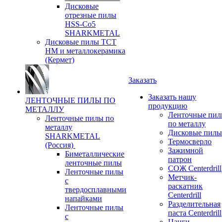
Дисковые
отрезные пилы
HSS-Co5
SHARKMETAL
Дисковые пилы ТСТ
НМ и металлокерамика
(Кермет)
Заказать
Заказать нашу
ЛЕНТОЧНЫЕ ПИЛЫ ПО
продукцию
МЕТАЛЛУ
Ленточные пи
Ленточные пилы по
по металлу
металлу
Дисковые пилы
SHARKMETAL
Термосверло
(Россия)
Зажимной
Биметаллические
патрон
ленточные пилы
СОЖ Centerdrill
Ленточные пилы
Метчик-
с
раскатник
твердосплавными
Centerdrill
напайками
Разделительная
Ленточные пилы
паста Centerdrill
с
Цанги