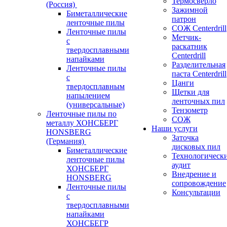
Термосверло
(Россия)
Зажимной
Биметаллические
патрон
ленточные пилы
СОЖ Centerdrill
Ленточные пилы
Метчик-
с
раскатник
твердосплавными
Centerdrill
напайками
Разделительная
Ленточные пилы
паста Centerdrill
с
Цанги
твердосплавным
Щетки для
напылением
ленточных пил
(универсальные)
Тензометр
Ленточные пилы по
СОЖ
металлу ХОНСБЕРГ
Наши услуги
HONSBERG
Заточка
(Германия)
дисковых пил
Биметаллические
Технологическ
ленточные пилы
аудит
ХОНСБЕРГ
Внедрение и
HONSBERG
сопровождение
Ленточные пилы
Консультации
с
твердосплавными
напайками
ХОНСБЕГР