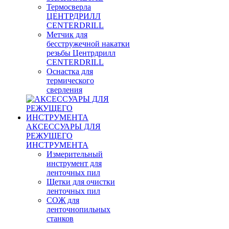
Термосверла
ЦЕНТРДРИЛЛ
CENTERDRILL
Метчик для
бесстружечной накатки
резьбы Центрдрилл
CENTERDRILL
Оснастка для
термического
сверления
АКСЕССУАРЫ ДЛЯ
РЕЖУЩЕГО
ИНСТРУМЕНТА
Измерительный
инструмент для
ленточных пил
Щетки для очистки
ленточных пил
СОЖ для
ленточнопильных
станков