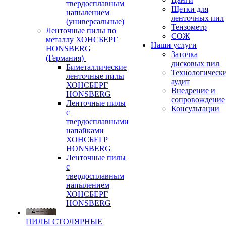
твердосплавным
Щетки для
напылением
ленточных пил
(универсальные)
Тензометр
Ленточные пилы по
СОЖ
металлу ХОНСБЕРГ
Наши услуги
HONSBERG
Заточка
(Германия)
дисковых пил
Биметаллические
Технологическ
ленточные пилы
аудит
ХОНСБЕРГ
Внедрение и
HONSBERG
сопровождение
Ленточные пилы
Консультации
с
твердосплавными
напайками
ХОНСБЕГР
HONSBERG
Ленточные пилы
с
твердосплавным
напылением
ХОНСБЕРГ
HONSBERG
ПИЛЫ СТОЛЯРНЫЕ