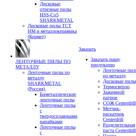
Дисковые
отрезные пилы
HSS-Co5
SHARKMETAL
Дисковые пилы ТСТ
НМ и металлокерамика
(Кермет)
Заказать
Заказать нашу
ЛЕНТОЧНЫЕ ПИЛЫ ПО
продукцию
МЕТАЛЛУ
Ленточные пи
Ленточные пилы по
по металлу
металлу
Дисковые пилы
SHARKMETAL
Термосверло
(Россия)
Зажимной
Биметаллические
патрон
ленточные пилы
СОЖ Centerdrill
Ленточные пилы
Метчик-
с
раскатник
твердосплавными
Centerdrill
напайками
Разделительная
Ленточные пилы
паста Centerdrill
с
Цанги