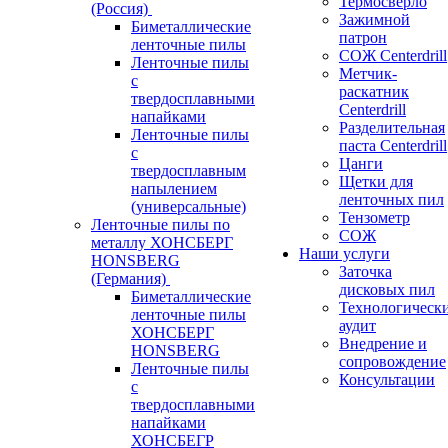
Термосверло
(Россия)
Зажимной
Биметаллические
патрон
ленточные пилы
СОЖ Centerdrill
Ленточные пилы
Метчик-
с
раскатник
твердосплавными
Centerdrill
напайками
Разделительная
Ленточные пилы
паста Centerdrill
с
Цанги
твердосплавным
Щетки для
напылением
ленточных пил
(универсальные)
Тензометр
Ленточные пилы по
СОЖ
металлу ХОНСБЕРГ
Наши услуги
HONSBERG
Заточка
(Германия)
дисковых пил
Биметаллические
Технологическ
ленточные пилы
аудит
ХОНСБЕРГ
Внедрение и
HONSBERG
сопровождение
Ленточные пилы
Консультации
с
твердосплавными
напайками
ХОНСБЕГР