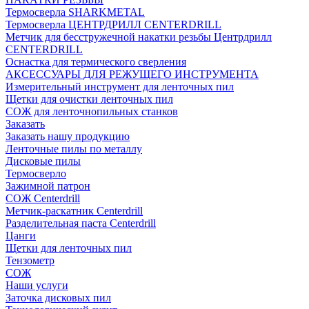
Термосверла SHARKMETAL
Термосверла ЦЕНТРДРИЛЛ CENTERDRILL
Метчик для бесстружечной накатки резьбы Центрдрилл
CENTERDRILL
Оснастка для термического сверления
АКСЕССУАРЫ ДЛЯ РЕЖУЩЕГО ИНСТРУМЕНТА
Измерительный инструмент для ленточных пил
Щетки для очистки ленточных пил
СОЖ для ленточнопильных станков
Заказать
Заказать нашу продукцию
Ленточные пилы по металлу
Дисковые пилы
Термосверло
Зажимной патрон
СОЖ Centerdrill
Метчик-раскатник Centerdrill
Разделительная паста Centerdrill
Цанги
Щетки для ленточных пил
Тензометр
СОЖ
Наши услуги
Заточка дисковых пил