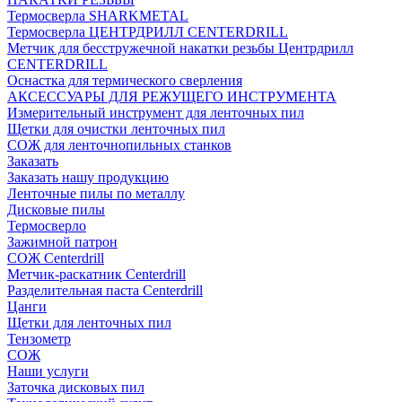
Термосверла SHARKMETAL
Термосверла ЦЕНТРДРИЛЛ CENTERDRILL
Метчик для бесстружечной накатки резьбы Центрдрилл
CENTERDRILL
Оснастка для термического сверления
АКСЕССУАРЫ ДЛЯ РЕЖУЩЕГО ИНСТРУМЕНТА
Измерительный инструмент для ленточных пил
Щетки для очистки ленточных пил
СОЖ для ленточнопильных станков
Заказать
Заказать нашу продукцию
Ленточные пилы по металлу
Дисковые пилы
Термосверло
Зажимной патрон
СОЖ Centerdrill
Метчик-раскатник Centerdrill
Разделительная паста Centerdrill
Цанги
Щетки для ленточных пил
Тензометр
СОЖ
Наши услуги
Заточка дисковых пил