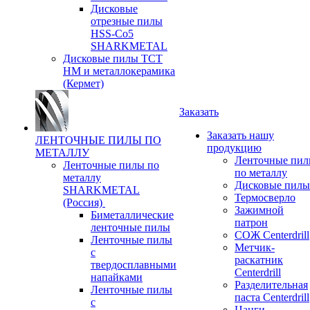
Дисковые
отрезные пилы
HSS-Co5
SHARKMETAL
Дисковые пилы ТСТ
НМ и металлокерамика
(Кермет)
Заказать
Заказать нашу
ЛЕНТОЧНЫЕ ПИЛЫ ПО
продукцию
МЕТАЛЛУ
Ленточные пи
Ленточные пилы по
по металлу
металлу
Дисковые пилы
SHARKMETAL
Термосверло
(Россия)
Зажимной
Биметаллические
патрон
ленточные пилы
СОЖ Centerdrill
Ленточные пилы
Метчик-
с
раскатник
твердосплавными
Centerdrill
напайками
Разделительная
Ленточные пилы
паста Centerdrill
с
Цанги