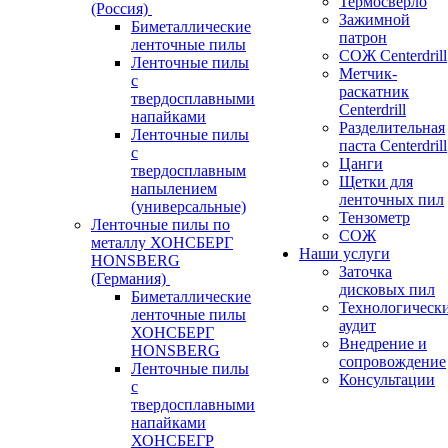
Термосверло
(Россия)
Зажимной
Биметаллические
патрон
ленточные пилы
СОЖ Centerdrill
Ленточные пилы
Метчик-
с
раскатник
твердосплавными
Centerdrill
напайками
Разделительная
Ленточные пилы
паста Centerdrill
с
Цанги
твердосплавным
Щетки для
напылением
ленточных пил
(универсальные)
Тензометр
Ленточные пилы по
СОЖ
металлу ХОНСБЕРГ
Наши услуги
HONSBERG
Заточка
(Германия)
дисковых пил
Биметаллические
Технологическ
ленточные пилы
аудит
ХОНСБЕРГ
Внедрение и
HONSBERG
сопровождение
Ленточные пилы
Консультации
с
твердосплавными
напайками
ХОНСБЕГР