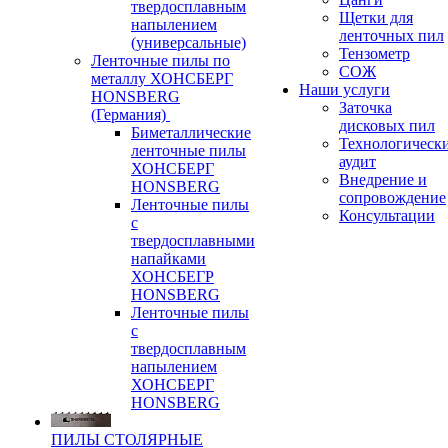
твердосплавным
Щетки для
напылением
ленточных пил
(универсальные)
Тензометр
Ленточные пилы по
СОЖ
металлу ХОНСБЕРГ
Наши услуги
HONSBERG
Заточка
(Германия)
дисковых пил
Биметаллические
Технологическ
ленточные пилы
аудит
ХОНСБЕРГ
Внедрение и
HONSBERG
сопровождение
Ленточные пилы
Консультации
с
твердосплавными
напайками
ХОНСБЕГР
HONSBERG
Ленточные пилы
с
твердосплавным
напылением
ХОНСБЕРГ
HONSBERG
ПИЛЫ СТОЛЯРНЫЕ