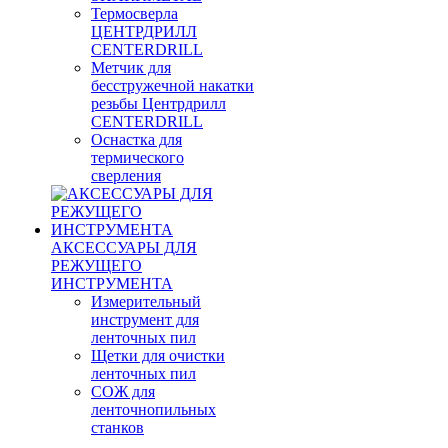
Термосверла
ЦЕНТРДРИЛЛ
CENTERDRILL
Метчик для
бесстружечной накатки
резьбы Центрдрилл
CENTERDRILL
Оснастка для
термического
сверления
АКСЕССУАРЫ ДЛЯ
РЕЖУЩЕГО
ИНСТРУМЕНТА
Измерительный
инструмент для
ленточных пил
Щетки для очистки
ленточных пил
СОЖ для
ленточнопильных
станков