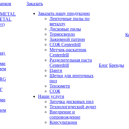
анков
Заказать
Заказать нашу продукцию
RKMETAL
Ленточные пилы по
METAL
металлу
ет)
Дисковые пилы
Термосверло
К
Зажимной патрон
СОЖ Centerdrill
Метчик-раскатник
я)
Centerdrill
Разделительная паста
ами
Centerdrill
Блог
Бренды
ием
Цанги
Щетки для ленточных
ERG
пил
Тензометр
РГ
СОЖ
Наши услуги
ами
Заточка дисковых пил
Технологический аудит
ием
Внедрение и
сопровождение
Консультации