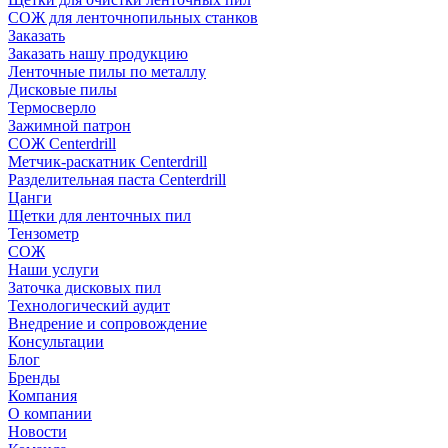
СОЖ для ленточнопильных станков
Заказать
Заказать нашу продукцию
Ленточные пилы по металлу
Дисковые пилы
Термосверло
Зажимной патрон
СОЖ Centerdrill
Метчик-раскатник Centerdrill
Разделительная паста Centerdrill
Цанги
Щетки для ленточных пил
Тензометр
СОЖ
Наши услуги
Заточка дисковых пил
Технологический аудит
Внедрение и сопровождение
Консультации
Блог
Бренды
Компания
О компании
Новости