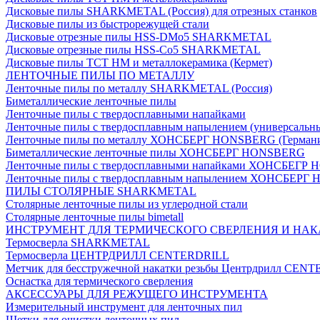
Дисковые пилы SHARKMETAL (Россия) для отрезных станков
Дисковые пилы из быстрорежущей стали
Дисковые отрезные пилы HSS-DMo5 SHARKMETAL
Дисковые отрезные пилы HSS-Co5 SHARKMETAL
Дисковые пилы ТСТ НМ и металлокерамика (Кермет)
ЛЕНТОЧНЫЕ ПИЛЫ ПО МЕТАЛЛУ
Ленточные пилы по металлу SHARKMETAL (Россия)
Биметаллические ленточные пилы
Ленточные пилы с твердосплавными напайками
Ленточные пилы с твердосплавным напылением (универсальн
Ленточные пилы по металлу ХОНСБЕРГ HONSBERG (Герман
Биметаллические ленточные пилы ХОНСБЕРГ HONSBERG
Ленточные пилы с твердосплавными напайками ХОНСБЕГР
Ленточные пилы с твердосплавным напылением ХОНСБЕР
ПИЛЫ СТОЛЯРНЫЕ SHARKMETAL
Столярные ленточные пилы из углеродной стали
Столярные ленточные пилы bimetall
ИНСТРУМЕНТ ДЛЯ ТЕРМИЧЕСКОГО СВЕРЛЕНИЯ И НАК
Термосверла SHARKMETAL
Термосверла ЦЕНТРДРИЛЛ CENTERDRILL
Метчик для бесстружечной накатки резьбы Центрдрилл CEN
Оснастка для термического сверления
АКСЕССУАРЫ ДЛЯ РЕЖУЩЕГО ИНСТРУМЕНТА
Измерительный инструмент для ленточных пил
Щетки для очистки ленточных пил