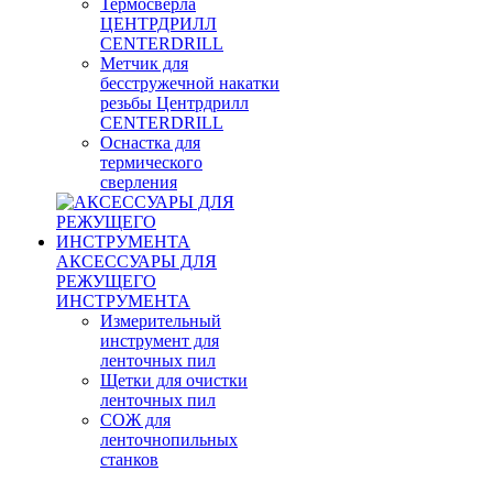
Термосверла
ЦЕНТРДРИЛЛ
CENTERDRILL
Метчик для
бесстружечной накатки
резьбы Центрдрилл
CENTERDRILL
Оснастка для
термического
сверления
АКСЕССУАРЫ ДЛЯ
РЕЖУЩЕГО
ИНСТРУМЕНТА
Измерительный
инструмент для
ленточных пил
Щетки для очистки
ленточных пил
СОЖ для
ленточнопильных
станков