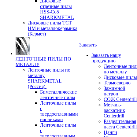
Дисковые
отрезные пилы
HSS-Co5
SHARKMETAL
Дисковые пилы ТСТ
НМ и металлокерамика
(Кермет)
Заказать
Заказать нашу
ЛЕНТОЧНЫЕ ПИЛЫ ПО
продукцию
МЕТАЛЛУ
Ленточные пи
Ленточные пилы по
по металлу
металлу
Дисковые пилы
SHARKMETAL
Термосверло
(Россия)
Зажимной
Биметаллические
патрон
ленточные пилы
СОЖ Centerdrill
Ленточные пилы
Метчик-
с
раскатник
твердосплавными
Centerdrill
напайками
Разделительная
Ленточные пилы
паста Centerdrill
с
Цанги
твердосплавным