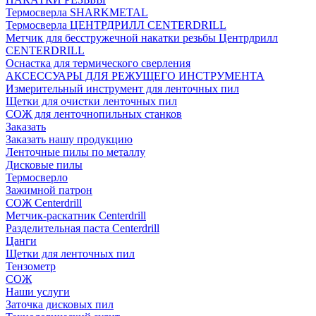
Термосверла SHARKMETAL
Термосверла ЦЕНТРДРИЛЛ CENTERDRILL
Метчик для бесстружечной накатки резьбы Центрдрилл
CENTERDRILL
Оснастка для термического сверления
АКСЕССУАРЫ ДЛЯ РЕЖУЩЕГО ИНСТРУМЕНТА
Измерительный инструмент для ленточных пил
Щетки для очистки ленточных пил
СОЖ для ленточнопильных станков
Заказать
Заказать нашу продукцию
Ленточные пилы по металлу
Дисковые пилы
Термосверло
Зажимной патрон
СОЖ Centerdrill
Метчик-раскатник Centerdrill
Разделительная паста Centerdrill
Цанги
Щетки для ленточных пил
Тензометр
СОЖ
Наши услуги
Заточка дисковых пил