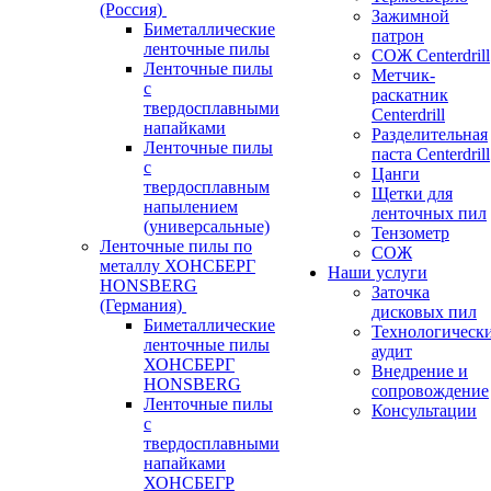
(Россия)
Зажимной
Биметаллические
патрон
ленточные пилы
СОЖ Centerdrill
Ленточные пилы
Метчик-
с
раскатник
твердосплавными
Centerdrill
напайками
Разделительная
Ленточные пилы
паста Centerdrill
с
Цанги
твердосплавным
Щетки для
напылением
ленточных пил
(универсальные)
Тензометр
Ленточные пилы по
СОЖ
металлу ХОНСБЕРГ
Наши услуги
HONSBERG
Заточка
(Германия)
дисковых пил
Биметаллические
Технологическ
ленточные пилы
аудит
ХОНСБЕРГ
Внедрение и
HONSBERG
сопровождение
Ленточные пилы
Консультации
с
твердосплавными
напайками
ХОНСБЕГР