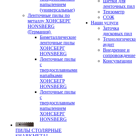
Щетки для
напылением
ленточных пил
(универсальные)
Тензометр
Ленточные пилы по
СОЖ
металлу ХОНСБЕРГ
Наши услуги
HONSBERG
Заточка
(Германия)
дисковых пил
Биметаллические
Технологическ
ленточные пилы
аудит
ХОНСБЕРГ
Внедрение и
HONSBERG
сопровождение
Ленточные пилы
Консультации
с
твердосплавными
напайками
ХОНСБЕГР
HONSBERG
Ленточные пилы
с
твердосплавным
напылением
ХОНСБЕРГ
HONSBERG
ПИЛЫ СТОЛЯРНЫЕ
SHARKMETAL