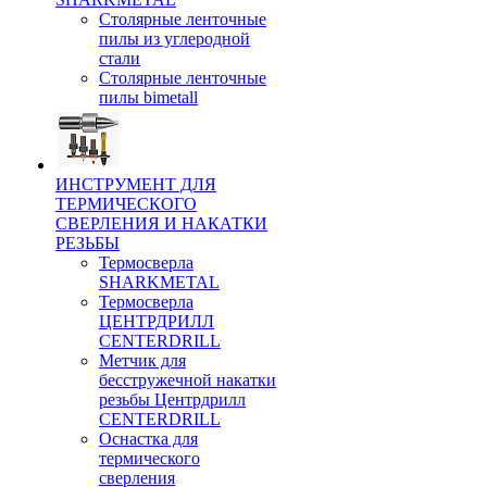
Столярные ленточные
пилы из углеродной
стали
Столярные ленточные
пилы bimetall
ИНСТРУМЕНТ ДЛЯ
ТЕРМИЧЕСКОГО
СВЕРЛЕНИЯ И НАКАТКИ
РЕЗЬБЫ
Термосверла
SHARKMETAL
Термосверла
ЦЕНТРДРИЛЛ
CENTERDRILL
Метчик для
бесстружечной накатки
резьбы Центрдрилл
CENTERDRILL
Оснастка для
термического
сверления