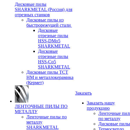
Дисковые пилы
SHARKMETAL (Россия) для
отрезных станков
Дисковые пилы из
быстрорежущей стали
Дисковые
отрезные пилы
HSS-DMo5
SHARKMETAL
Дисковые
отрезные пилы
HSS-Co5
SHARKMETAL
Дисковые пилы ТСТ
НМ и металлокерамика
(Кермет)
Заказать
Заказать нашу
ЛЕНТОЧНЫЕ ПИЛЫ ПО
продукцию
МЕТАЛЛУ
Ленточные пи
Ленточные пилы по
по металлу
металлу
Дисковые пилы
SHARKMETAL
Термосверло