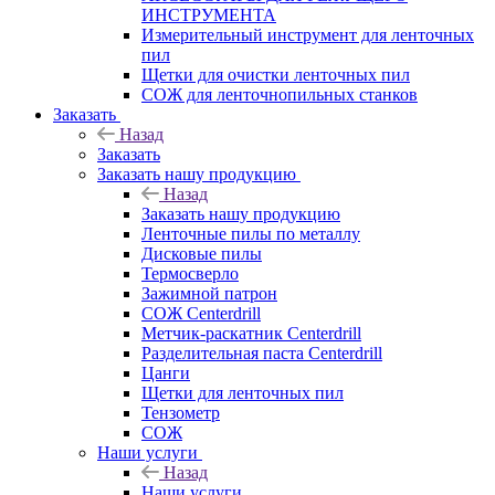
ИНСТРУМЕНТА
Измерительный инструмент для ленточных
пил
Щетки для очистки ленточных пил
СОЖ для ленточнопильных станков
Заказать
Назад
Заказать
Заказать нашу продукцию
Назад
Заказать нашу продукцию
Ленточные пилы по металлу
Дисковые пилы
Термосверло
Зажимной патрон
СОЖ Centerdrill
Метчик-раскатник Centerdrill
Разделительная паста Centerdrill
Цанги
Щетки для ленточных пил
Тензометр
СОЖ
Наши услуги
Назад
Наши услуги