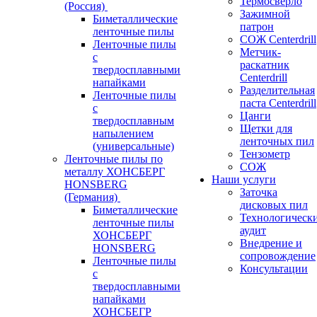
Термосверло
(Россия)
Зажимной
Биметаллические
патрон
ленточные пилы
СОЖ Centerdrill
Ленточные пилы
Метчик-
с
раскатник
твердосплавными
Centerdrill
напайками
Разделительная
Ленточные пилы
паста Centerdrill
с
Цанги
твердосплавным
Щетки для
напылением
ленточных пил
(универсальные)
Тензометр
Ленточные пилы по
СОЖ
металлу ХОНСБЕРГ
Наши услуги
HONSBERG
Заточка
(Германия)
дисковых пил
Биметаллические
Технологическ
ленточные пилы
аудит
ХОНСБЕРГ
Внедрение и
HONSBERG
сопровождение
Ленточные пилы
Консультации
с
твердосплавными
напайками
ХОНСБЕГР