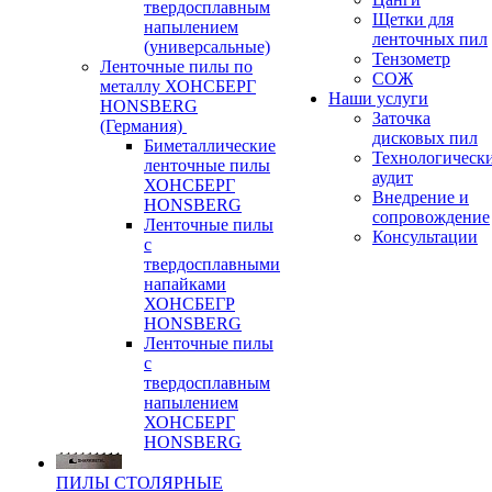
твердосплавным
Щетки для
напылением
ленточных пил
(универсальные)
Тензометр
Ленточные пилы по
СОЖ
металлу ХОНСБЕРГ
Наши услуги
HONSBERG
Заточка
(Германия)
дисковых пил
Биметаллические
Технологическ
ленточные пилы
аудит
ХОНСБЕРГ
Внедрение и
HONSBERG
сопровождение
Ленточные пилы
Консультации
с
твердосплавными
напайками
ХОНСБЕГР
HONSBERG
Ленточные пилы
с
твердосплавным
напылением
ХОНСБЕРГ
HONSBERG
ПИЛЫ СТОЛЯРНЫЕ