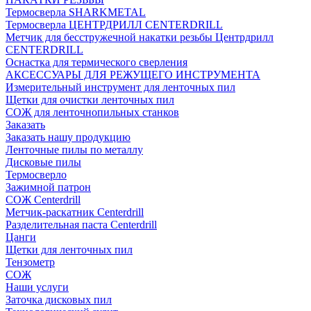
Термосверла SHARKMETAL
Термосверла ЦЕНТРДРИЛЛ CENTERDRILL
Метчик для бесстружечной накатки резьбы Центрдрилл
CENTERDRILL
Оснастка для термического сверления
АКСЕССУАРЫ ДЛЯ РЕЖУЩЕГО ИНСТРУМЕНТА
Измерительный инструмент для ленточных пил
Щетки для очистки ленточных пил
СОЖ для ленточнопильных станков
Заказать
Заказать нашу продукцию
Ленточные пилы по металлу
Дисковые пилы
Термосверло
Зажимной патрон
СОЖ Centerdrill
Метчик-раскатник Centerdrill
Разделительная паста Centerdrill
Цанги
Щетки для ленточных пил
Тензометр
СОЖ
Наши услуги
Заточка дисковых пил