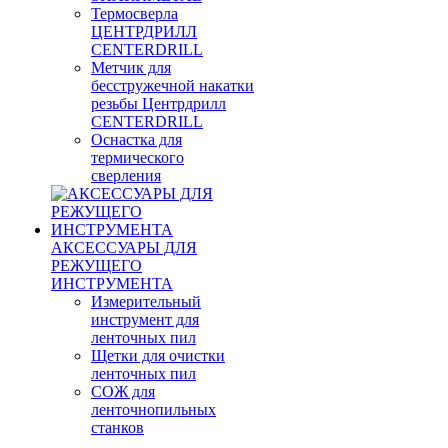
Термосверла
ЦЕНТРДРИЛЛ
CENTERDRILL
Метчик для
бесстружечной накатки
резьбы Центрдрилл
CENTERDRILL
Оснастка для
термического
сверления
АКСЕССУАРЫ ДЛЯ
РЕЖУЩЕГО
ИНСТРУМЕНТА
Измерительный
инструмент для
ленточных пил
Щетки для очистки
ленточных пил
СОЖ для
ленточнопильных
станков