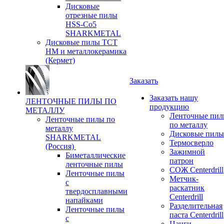
Дисковые
отрезные пилы
HSS-Co5
SHARKMETAL
Дисковые пилы ТСТ
НМ и металлокерамика
(Кермет)
Заказать
Заказать нашу
ЛЕНТОЧНЫЕ ПИЛЫ ПО
продукцию
МЕТАЛЛУ
Ленточные пи
Ленточные пилы по
по металлу
металлу
Дисковые пилы
SHARKMETAL
Термосверло
(Россия)
Зажимной
Биметаллические
патрон
ленточные пилы
СОЖ Centerdrill
Ленточные пилы
Метчик-
с
раскатник
твердосплавными
Centerdrill
напайками
Разделительная
Ленточные пилы
паста Centerdrill
с
Цанги