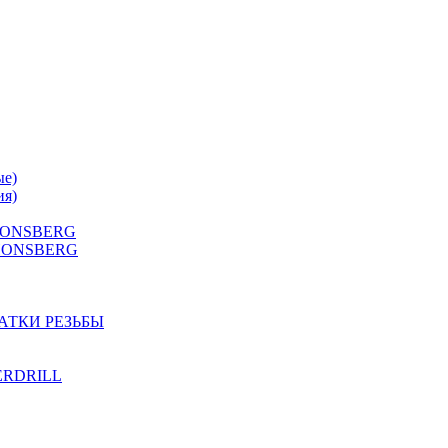
ые)
ия)
 HONSBERG
Г HONSBERG
АТКИ РЕЗЬБЫ
TERDRILL