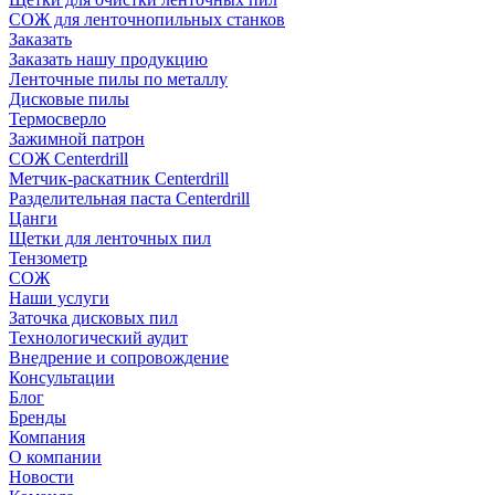
СОЖ для ленточнопильных станков
Заказать
Заказать нашу продукцию
Ленточные пилы по металлу
Дисковые пилы
Термосверло
Зажимной патрон
СОЖ Centerdrill
Метчик-раскатник Centerdrill
Разделительная паста Centerdrill
Цанги
Щетки для ленточных пил
Тензометр
СОЖ
Наши услуги
Заточка дисковых пил
Технологический аудит
Внедрение и сопровождение
Консультации
Блог
Бренды
Компания
О компании
Новости