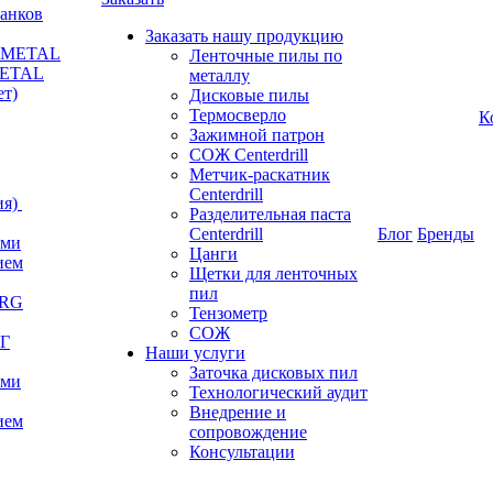
анков
Заказать нашу продукцию
RKMETAL
Ленточные пилы по
METAL
металлу
ет)
Дисковые пилы
Термосверло
К
Зажимной патрон
СОЖ Centerdrill
Метчик-раскатник
Centerdrill
я)
Разделительная паста
Centerdrill
Блог
Бренды
ами
Цанги
ием
Щетки для ленточных
пил
ERG
Тензометр
СОЖ
РГ
Наши услуги
Заточка дисковых пил
ами
Технологический аудит
Внедрение и
ием
сопровождение
Консультации