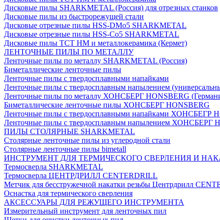
Дисковые пилы SHARKMETAL (Россия) для отрезных станков
Дисковые пилы из быстрорежущей стали
Дисковые отрезные пилы HSS-DMo5 SHARKMETAL
Дисковые отрезные пилы HSS-Co5 SHARKMETAL
Дисковые пилы ТСТ НМ и металлокерамика (Кермет)
ЛЕНТОЧНЫЕ ПИЛЫ ПО МЕТАЛЛУ
Ленточные пилы по металлу SHARKMETAL (Россия)
Биметаллические ленточные пилы
Ленточные пилы с твердосплавными напайками
Ленточные пилы с твердосплавным напылением (универсальн
Ленточные пилы по металлу ХОНСБЕРГ HONSBERG (Герман
Биметаллические ленточные пилы ХОНСБЕРГ HONSBERG
Ленточные пилы с твердосплавными напайками ХОНСБЕГР
Ленточные пилы с твердосплавным напылением ХОНСБЕР
ПИЛЫ СТОЛЯРНЫЕ SHARKMETAL
Столярные ленточные пилы из углеродной стали
Столярные ленточные пилы bimetall
ИНСТРУМЕНТ ДЛЯ ТЕРМИЧЕСКОГО СВЕРЛЕНИЯ И НАК
Термосверла SHARKMETAL
Термосверла ЦЕНТРДРИЛЛ CENTERDRILL
Метчик для бесстружечной накатки резьбы Центрдрилл CEN
Оснастка для термического сверления
АКСЕССУАРЫ ДЛЯ РЕЖУЩЕГО ИНСТРУМЕНТА
Измерительный инструмент для ленточных пил
Щетки для очистки ленточных пил