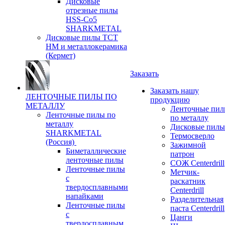
Дисковые
отрезные пилы
HSS-Co5
SHARKMETAL
Дисковые пилы ТСТ
НМ и металлокерамика
(Кермет)
Заказать
Заказать нашу
ЛЕНТОЧНЫЕ ПИЛЫ ПО
продукцию
МЕТАЛЛУ
Ленточные пи
Ленточные пилы по
по металлу
металлу
Дисковые пилы
SHARKMETAL
Термосверло
(Россия)
Зажимной
Биметаллические
патрон
ленточные пилы
СОЖ Centerdrill
Ленточные пилы
Метчик-
с
раскатник
твердосплавными
Centerdrill
напайками
Разделительная
Ленточные пилы
паста Centerdrill
с
Цанги
твердосплавным