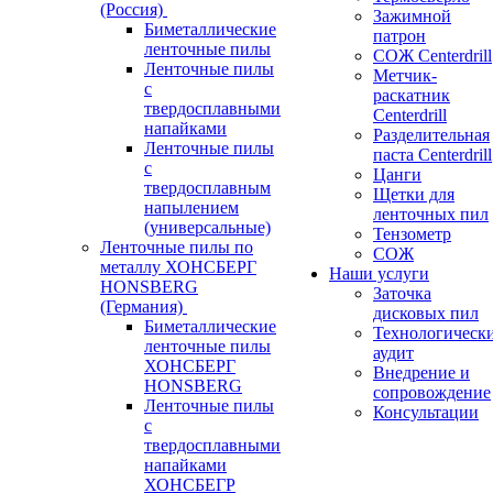
(Россия)
Зажимной
Биметаллические
патрон
ленточные пилы
СОЖ Centerdrill
Ленточные пилы
Метчик-
с
раскатник
твердосплавными
Centerdrill
напайками
Разделительная
Ленточные пилы
паста Centerdrill
с
Цанги
твердосплавным
Щетки для
напылением
ленточных пил
(универсальные)
Тензометр
Ленточные пилы по
СОЖ
металлу ХОНСБЕРГ
Наши услуги
HONSBERG
Заточка
(Германия)
дисковых пил
Биметаллические
Технологическ
ленточные пилы
аудит
ХОНСБЕРГ
Внедрение и
HONSBERG
сопровождение
Ленточные пилы
Консультации
с
твердосплавными
напайками
ХОНСБЕГР