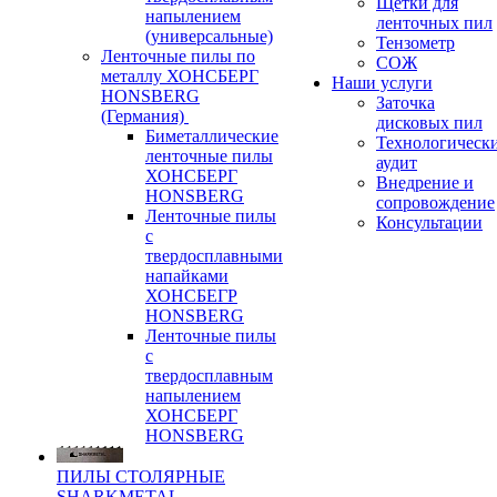
Щетки для
напылением
ленточных пил
(универсальные)
Тензометр
Ленточные пилы по
СОЖ
металлу ХОНСБЕРГ
Наши услуги
HONSBERG
Заточка
(Германия)
дисковых пил
Биметаллические
Технологическ
ленточные пилы
аудит
ХОНСБЕРГ
Внедрение и
HONSBERG
сопровождение
Ленточные пилы
Консультации
с
твердосплавными
напайками
ХОНСБЕГР
HONSBERG
Ленточные пилы
с
твердосплавным
напылением
ХОНСБЕРГ
HONSBERG
ПИЛЫ СТОЛЯРНЫЕ
SHARKMETAL