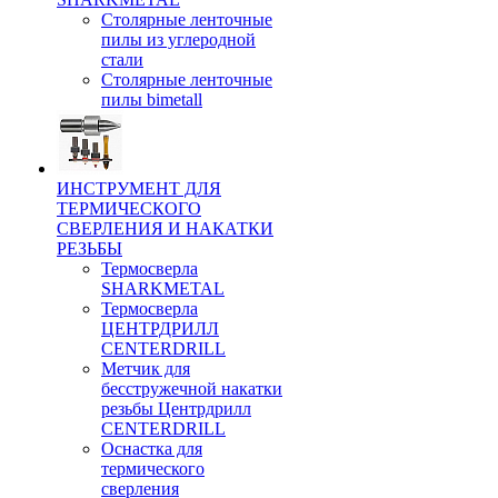
Столярные ленточные
пилы из углеродной
стали
Столярные ленточные
пилы bimetall
ИНСТРУМЕНТ ДЛЯ
ТЕРМИЧЕСКОГО
СВЕРЛЕНИЯ И НАКАТКИ
РЕЗЬБЫ
Термосверла
SHARKMETAL
Термосверла
ЦЕНТРДРИЛЛ
CENTERDRILL
Метчик для
бесстружечной накатки
резьбы Центрдрилл
CENTERDRILL
Оснастка для
термического
сверления