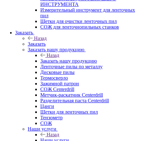
ИНСТРУМЕНТА
Измерительный инструмент для ленточных
пил
Щетки для очистки ленточных пил
СОЖ для ленточнопильных станков
Заказать
Назад
Заказать
Заказать нашу продукцию
Назад
Заказать нашу продукцию
Ленточные пилы по металлу
Дисковые пилы
Термосверло
Зажимной патрон
СОЖ Centerdrill
Метчик-раскатник Centerdrill
Разделительная паста Centerdrill
Цанги
Щетки для ленточных пил
Тензометр
СОЖ
Наши услуги
Назад
Наши услуги