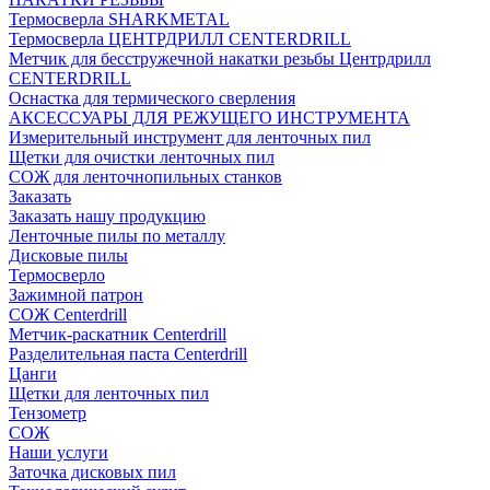
Термосверла SHARKMETAL
Термосверла ЦЕНТРДРИЛЛ CENTERDRILL
Метчик для бесстружечной накатки резьбы Центрдрилл
CENTERDRILL
Оснастка для термического сверления
АКСЕССУАРЫ ДЛЯ РЕЖУЩЕГО ИНСТРУМЕНТА
Измерительный инструмент для ленточных пил
Щетки для очистки ленточных пил
СОЖ для ленточнопильных станков
Заказать
Заказать нашу продукцию
Ленточные пилы по металлу
Дисковые пилы
Термосверло
Зажимной патрон
СОЖ Centerdrill
Метчик-раскатник Centerdrill
Разделительная паста Centerdrill
Цанги
Щетки для ленточных пил
Тензометр
СОЖ
Наши услуги
Заточка дисковых пил