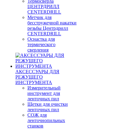
Термосверла
ЦЕНТРДРИЛЛ
CENTERDRILL
Метчик для
бесстружечной накатки
резьбы Центрдрилл
CENTERDRILL
Оснастка для
термического
сверления
АКСЕССУАРЫ ДЛЯ
РЕЖУЩЕГО
ИНСТРУМЕНТА
Измерительный
инструмент для
ленточных пил
Щетки для очистки
ленточных пил
СОЖ для
ленточнопильных
станков