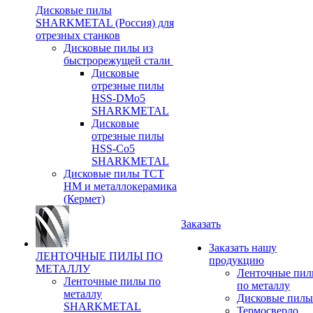
Дисковые пилы
SHARKMETAL (Россия) для
отрезных станков
Дисковые пилы из
быстрорежущей стали
Дисковые
отрезные пилы
HSS-DMo5
SHARKMETAL
Дисковые
отрезные пилы
HSS-Co5
SHARKMETAL
Дисковые пилы ТСТ
НМ и металлокерамика
(Кермет)
Заказать
Заказать нашу
ЛЕНТОЧНЫЕ ПИЛЫ ПО
продукцию
МЕТАЛЛУ
Ленточные пи
Ленточные пилы по
по металлу
металлу
Дисковые пилы
SHARKMETAL
Термосверло