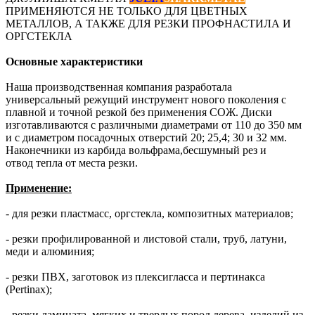
ПРИМЕНЯЮТСЯ НЕ ТОЛЬКО ДЛЯ ЦВЕТНЫХ
МЕТАЛЛОВ, А ТАКЖЕ ДЛЯ РЕЗКИ ПРОФНАСТИЛА И
ОРГСТЕКЛА
Основные характеристики
Наша производственная компания разработала
универсальный режущий инструмент нового поколения с
плавной и точной резкой без применения СОЖ. Диски
изготавливаются с различными диаметрами от 110 до 350 мм
и с диаметром посадочных отверстий 20; 25,4; 30 и 32 мм.
Наконечники из карбида вольфрама,бесшумный рез и
отвод тепла от места резки.
Применение:
- для резки пластмасс, оргстекла, композитных материалов;
- резки
профилированной и листовой стали, труб, латуни,
меди и алюминия;
- резки
ПВХ, заготовок из плексигласса и пертинакса
(Pertinax);
- резки ламината,
мягких и твердых пород дерева, изделий из