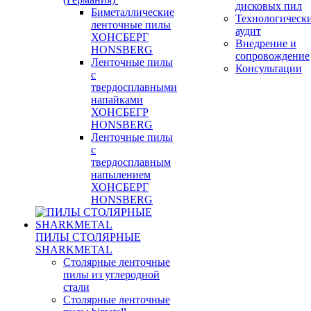
дисковых пил
Биметаллические
Технологическ
ленточные пилы
аудит
ХОНСБЕРГ
Внедрение и
HONSBERG
сопровождение
Ленточные пилы
Консультации
с
твердосплавными
напайками
ХОНСБЕГР
HONSBERG
Ленточные пилы
с
твердосплавным
напылением
ХОНСБЕРГ
HONSBERG
ПИЛЫ СТОЛЯРНЫЕ
SHARKMETAL
Столярные ленточные
пилы из углеродной
стали
Столярные ленточные