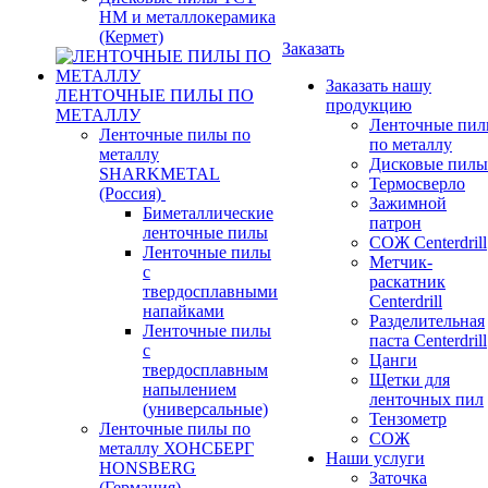
НМ и металлокерамика
(Кермет)
Заказать
Заказать нашу
ЛЕНТОЧНЫЕ ПИЛЫ ПО
продукцию
МЕТАЛЛУ
Ленточные пи
Ленточные пилы по
по металлу
металлу
Дисковые пилы
SHARKMETAL
Термосверло
(Россия)
Зажимной
Биметаллические
патрон
ленточные пилы
СОЖ Centerdrill
Ленточные пилы
Метчик-
с
раскатник
твердосплавными
Centerdrill
напайками
Разделительная
Ленточные пилы
паста Centerdrill
с
Цанги
твердосплавным
Щетки для
напылением
ленточных пил
(универсальные)
Тензометр
Ленточные пилы по
СОЖ
металлу ХОНСБЕРГ
Наши услуги
HONSBERG
Заточка
(Германия)