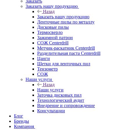
Заказать
Заказать нашу продукцию
Назад
Заказать нашу продукцию
Ленточные пилы по металлу
Дисковые пилы
Термосверло
Зажимной патрон
СОЖ Centerdrill
Метчик-раскатник Centerdrill
Разделительная паста Centerdrill
Цанги
Щетки для ленточных пил
Тензометр
СОЖ
Наши услуги
Назад
Наши услуги
Заточка дисковых пил
Технологический аудит
Внедрение и сопровождение
Консультации
Блог
Бренды
Компания