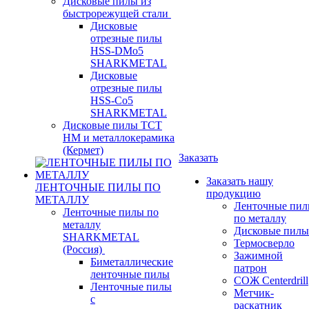
Дисковые пилы из
быстрорежущей стали
Дисковые
отрезные пилы
HSS-DMo5
SHARKMETAL
Дисковые
отрезные пилы
HSS-Co5
SHARKMETAL
Дисковые пилы ТСТ
НМ и металлокерамика
(Кермет)
Заказать
Заказать нашу
ЛЕНТОЧНЫЕ ПИЛЫ ПО
продукцию
МЕТАЛЛУ
Ленточные пи
Ленточные пилы по
по металлу
металлу
Дисковые пилы
SHARKMETAL
Термосверло
(Россия)
Зажимной
Биметаллические
патрон
ленточные пилы
СОЖ Centerdrill
Ленточные пилы
Метчик-
с
раскатник