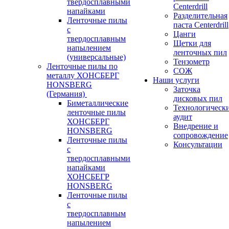
твердосплавными
Centerdrill
напайками
Разделительная
Ленточные пилы
паста Centerdrill
с
Цанги
твердосплавным
Щетки для
напылением
ленточных пил
(универсальные)
Тензометр
Ленточные пилы по
СОЖ
металлу ХОНСБЕРГ
Наши услуги
HONSBERG
Заточка
(Германия)
дисковых пил
Биметаллические
Технологическ
ленточные пилы
аудит
ХОНСБЕРГ
Внедрение и
HONSBERG
сопровождение
Ленточные пилы
Консультации
с
твердосплавными
напайками
ХОНСБЕГР
HONSBERG
Ленточные пилы
с
твердосплавным
напылением