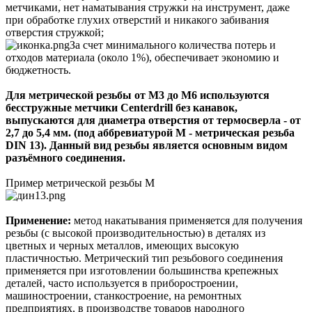
метчиками, нет наматывания стружки на инструмент, даже
при обработке глухих отверстий и никакого забивания
отверстия стружкой;
За счет минимального количества потерь и
отходов материала (около 1%), обеспечивает экономию и
бюджетность.
Для метрической резьбы от М3 до М6 используются
бесстружные метчики Centerdrill без канавок,
выпускаются для диаметра отверстия от термосверла - от
2,7 до 5,4 мм. (под аббревиатурой М - метрическая резьба
DIN 13). Данный вид резьбы является основным видом
разъёмного соединения.
Пример метрической резьбы М
Применение:
метод накатывания применяется для получения
резьбы (с высокой производительностью) в деталях из
цветных и черных металлов, имеющих высокую
пластичностью. Метрический тип резьбового соединения
применяется при изготовлении большинства крепежных
деталей, часто используется в приборостроении,
машиностроении, станкостроение, на ремонтных
предприятиях, в производстве товаров народного