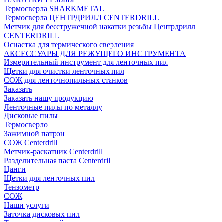
Термосверла SHARKMETAL
Термосверла ЦЕНТРДРИЛЛ CENTERDRILL
Метчик для бесстружечной накатки резьбы Центрдрилл
CENTERDRILL
Оснастка для термического сверления
АКСЕССУАРЫ ДЛЯ РЕЖУЩЕГО ИНСТРУМЕНТА
Измерительный инструмент для ленточных пил
Щетки для очистки ленточных пил
СОЖ для ленточнопильных станков
Заказать
Заказать нашу продукцию
Ленточные пилы по металлу
Дисковые пилы
Термосверло
Зажимной патрон
СОЖ Centerdrill
Метчик-раскатник Centerdrill
Разделительная паста Centerdrill
Цанги
Щетки для ленточных пил
Тензометр
СОЖ
Наши услуги
Заточка дисковых пил