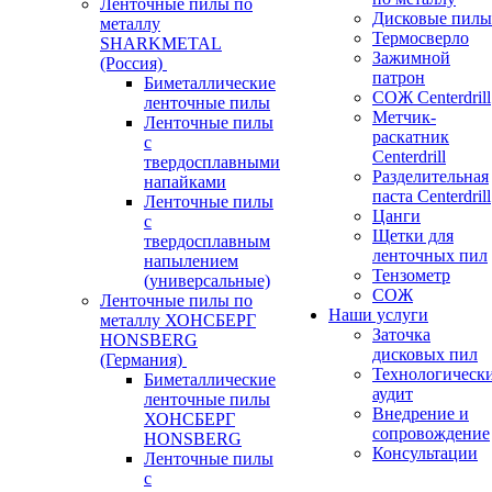
Ленточные пилы по
Дисковые пилы
металлу
Термосверло
SHARKMETAL
Зажимной
(Россия)
патрон
Биметаллические
СОЖ Centerdrill
ленточные пилы
Метчик-
Ленточные пилы
раскатник
с
Centerdrill
твердосплавными
Разделительная
напайками
паста Centerdrill
Ленточные пилы
Цанги
с
Щетки для
твердосплавным
ленточных пил
напылением
Тензометр
(универсальные)
СОЖ
Ленточные пилы по
Наши услуги
металлу ХОНСБЕРГ
Заточка
HONSBERG
дисковых пил
(Германия)
Технологическ
Биметаллические
аудит
ленточные пилы
Внедрение и
ХОНСБЕРГ
сопровождение
HONSBERG
Консультации
Ленточные пилы
с