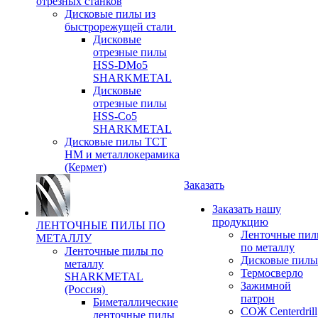
отрезных станков
Дисковые пилы из
быстрорежущей стали
Дисковые
отрезные пилы
HSS-DMo5
SHARKMETAL
Дисковые
отрезные пилы
HSS-Co5
SHARKMETAL
Дисковые пилы ТСТ
НМ и металлокерамика
(Кермет)
Заказать
Заказать нашу
продукцию
ЛЕНТОЧНЫЕ ПИЛЫ ПО
Ленточные пи
МЕТАЛЛУ
по металлу
Ленточные пилы по
Дисковые пилы
металлу
Термосверло
SHARKMETAL
Зажимной
(Россия)
патрон
Биметаллические
СОЖ Centerdrill
ленточные пилы