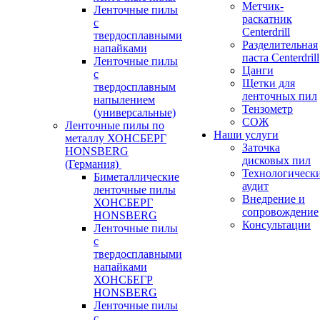
Метчик-
Ленточные пилы
раскатник
с
Centerdrill
твердосплавными
Разделительная
напайками
паста Centerdrill
Ленточные пилы
Цанги
с
Щетки для
твердосплавным
ленточных пил
напылением
Тензометр
(универсальные)
СОЖ
Ленточные пилы по
Наши услуги
металлу ХОНСБЕРГ
Заточка
HONSBERG
дисковых пил
(Германия)
Технологическ
Биметаллические
аудит
ленточные пилы
Внедрение и
ХОНСБЕРГ
сопровождение
HONSBERG
Консультации
Ленточные пилы
с
твердосплавными
напайками
ХОНСБЕГР
HONSBERG
Ленточные пилы
с