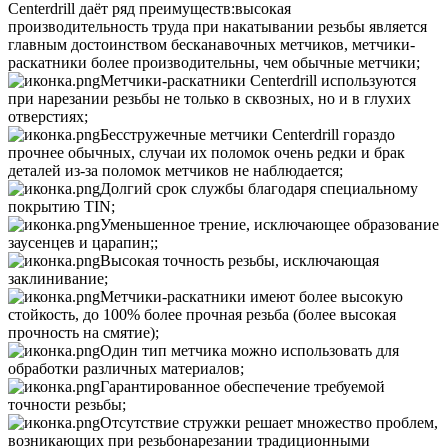
Centerdrill даёт ряд преимуществ:высокая
производительность труда при накатывании резьбы является
главным достоинством бесканавочных метчиков, метчики-
раскатники более производительны, чем обычные метчики;
М
етчики-раскатники Centerdrill используются
при нарезании резьбы не только в сквозных, но и в глухих
отверстиях;
Б
есстружечные метчики Centerdrill гораздо
прочнее обычных, случаи их поломок очень редки и брак
деталей из-за поломок метчиков не наблюдается;
Долгий
срок службы благодаря специальному
покрытию TIN;
Уменьшенное трение, исключающее образование
заусенцев и царапин;
;
Высокая точность резьбы, исключающая
заклинивание;
М
етчики-раскатники имеют более высокую
стойкость, до 100% более прочная резьба (более высокая
прочность на смятие);
О
дин тип метчика можно использовать для
обработки различных материалов;
Г
арантированное обеспечение требуемой
точности резьбы;
Отсутствие стружки решает множество проблем,
возникающих при резьбонарезании традиционными