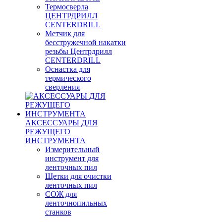
Термосверла
ЦЕНТРДРИЛЛ
CENTERDRILL
Метчик для
бесстружечной накатки
резьбы Центрдрилл
CENTERDRILL
Оснастка для
термического
сверления
АКСЕССУАРЫ ДЛЯ
РЕЖУЩЕГО
ИНСТРУМЕНТА
Измерительный
инструмент для
ленточных пил
Щетки для очистки
ленточных пил
СОЖ для
ленточнопильных
станков