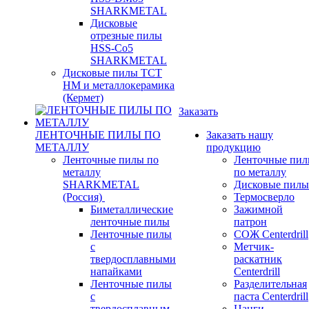
SHARKMETAL
Дисковые
отрезные пилы
HSS-Co5
SHARKMETAL
Дисковые пилы ТСТ
НМ и металлокерамика
(Кермет)
Заказать
ЛЕНТОЧНЫЕ ПИЛЫ ПО
Заказать нашу
МЕТАЛЛУ
продукцию
Ленточные пилы по
Ленточные пи
металлу
по металлу
SHARKMETAL
Дисковые пилы
(Россия)
Термосверло
Биметаллические
Зажимной
ленточные пилы
патрон
Ленточные пилы
СОЖ Centerdrill
с
Метчик-
твердосплавными
раскатник
напайками
Centerdrill
Ленточные пилы
Разделительная
с
паста Centerdrill
твердосплавным
Цанги