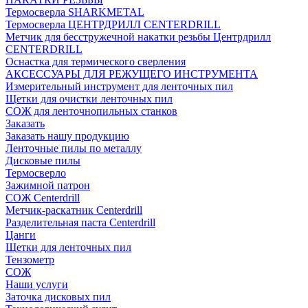
Термосверла SHARKMETAL
Термосверла ЦЕНТРДРИЛЛ CENTERDRILL
Метчик для бесстружечной накатки резьбы Центрдрилл
CENTERDRILL
Оснастка для термического сверления
АКСЕССУАРЫ ДЛЯ РЕЖУЩЕГО ИНСТРУМЕНТА
Измерительный инструмент для ленточных пил
Щетки для очистки ленточных пил
СОЖ для ленточнопильных станков
Заказать
Заказать нашу продукцию
Ленточные пилы по металлу
Дисковые пилы
Термосверло
Зажимной патрон
СОЖ Centerdrill
Метчик-раскатник Centerdrill
Разделительная паста Centerdrill
Цанги
Щетки для ленточных пил
Тензометр
СОЖ
Наши услуги
Заточка дисковых пил