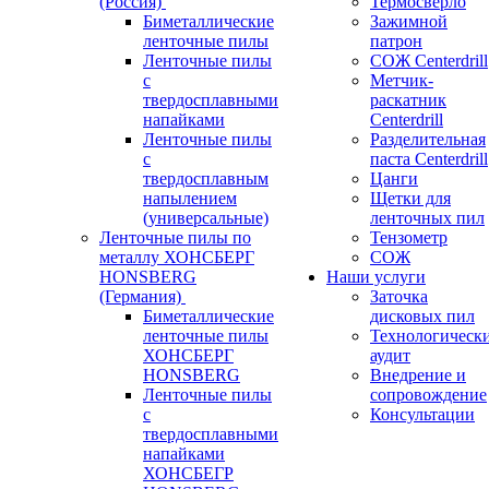
(Россия)
Термосверло
Биметаллические
Зажимной
ленточные пилы
патрон
Ленточные пилы
СОЖ Centerdrill
с
Метчик-
твердосплавными
раскатник
напайками
Centerdrill
Ленточные пилы
Разделительная
с
паста Centerdrill
твердосплавным
Цанги
напылением
Щетки для
(универсальные)
ленточных пил
Ленточные пилы по
Тензометр
металлу ХОНСБЕРГ
СОЖ
HONSBERG
Наши услуги
(Германия)
Заточка
Биметаллические
дисковых пил
ленточные пилы
Технологическ
ХОНСБЕРГ
аудит
HONSBERG
Внедрение и
Ленточные пилы
сопровождение
с
Консультации
твердосплавными
напайками
ХОНСБЕГР