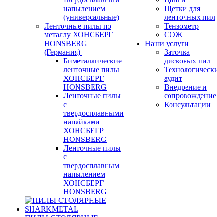
напылением
Щетки для
(универсальные)
ленточных пил
Ленточные пилы по
Тензометр
металлу ХОНСБЕРГ
СОЖ
HONSBERG
Наши услуги
(Германия)
Заточка
Биметаллические
дисковых пил
ленточные пилы
Технологическ
ХОНСБЕРГ
аудит
HONSBERG
Внедрение и
Ленточные пилы
сопровождение
с
Консультации
твердосплавными
напайками
ХОНСБЕГР
HONSBERG
Ленточные пилы
с
твердосплавным
напылением
ХОНСБЕРГ
HONSBERG