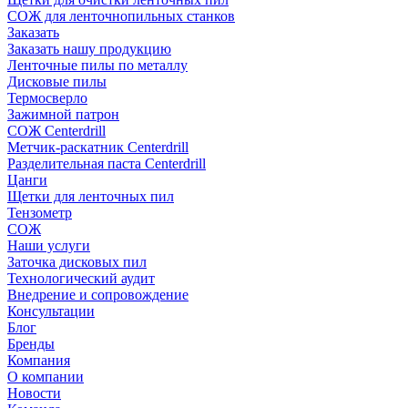
СОЖ для ленточнопильных станков
Заказать
Заказать нашу продукцию
Ленточные пилы по металлу
Дисковые пилы
Термосверло
Зажимной патрон
СОЖ Centerdrill
Метчик-раскатник Centerdrill
Разделительная паста Centerdrill
Цанги
Щетки для ленточных пил
Тензометр
СОЖ
Наши услуги
Заточка дисковых пил
Технологический аудит
Внедрение и сопровождение
Консультации
Блог
Бренды
Компания
О компании
Новости