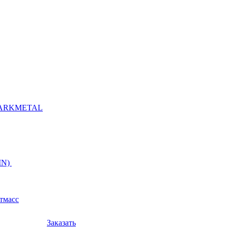
ARKMETAL
IN)
тмасс
Заказать