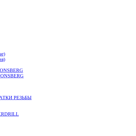
ые)
ия)
 HONSBERG
Г HONSBERG
АТКИ РЕЗЬБЫ
TERDRILL