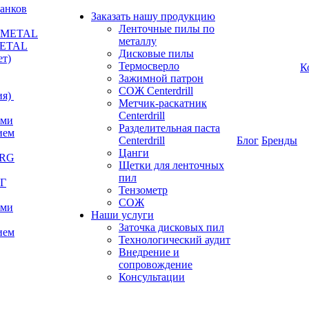
анков
Заказать нашу продукцию
Ленточные пилы по
RKMETAL
металлу
METAL
Дисковые пилы
ет)
Термосверло
К
Зажимной патрон
СОЖ Centerdrill
я)
Метчик-раскатник
Centerdrill
ами
Разделительная паста
ием
Centerdrill
Блог
Бренды
Цанги
ERG
Щетки для ленточных
пил
РГ
Тензометр
СОЖ
ами
Наши услуги
Заточка дисковых пил
ием
Технологический аудит
Внедрение и
сопровождение
Консультации