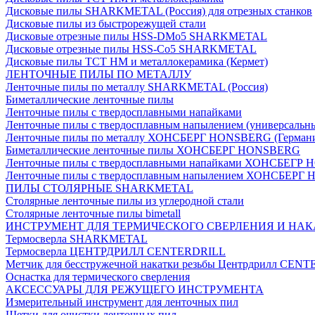
Дисковые пилы SHARKMETAL (Россия) для отрезных станков
Дисковые пилы из быстрорежущей стали
Дисковые отрезные пилы HSS-DMo5 SHARKMETAL
Дисковые отрезные пилы HSS-Co5 SHARKMETAL
Дисковые пилы ТСТ НМ и металлокерамика (Кермет)
ЛЕНТОЧНЫЕ ПИЛЫ ПО МЕТАЛЛУ
Ленточные пилы по металлу SHARKMETAL (Россия)
Биметаллические ленточные пилы
Ленточные пилы с твердосплавными напайками
Ленточные пилы с твердосплавным напылением (универсальн
Ленточные пилы по металлу ХОНСБЕРГ HONSBERG (Герман
Биметаллические ленточные пилы ХОНСБЕРГ HONSBERG
Ленточные пилы с твердосплавными напайками ХОНСБЕГР
Ленточные пилы с твердосплавным напылением ХОНСБЕР
ПИЛЫ СТОЛЯРНЫЕ SHARKMETAL
Столярные ленточные пилы из углеродной стали
Столярные ленточные пилы bimetall
ИНСТРУМЕНТ ДЛЯ ТЕРМИЧЕСКОГО СВЕРЛЕНИЯ И НАК
Термосверла SHARKMETAL
Термосверла ЦЕНТРДРИЛЛ CENTERDRILL
Метчик для бесстружечной накатки резьбы Центрдрилл CEN
Оснастка для термического сверления
АКСЕССУАРЫ ДЛЯ РЕЖУЩЕГО ИНСТРУМЕНТА
Измерительный инструмент для ленточных пил
Щетки для очистки ленточных пил