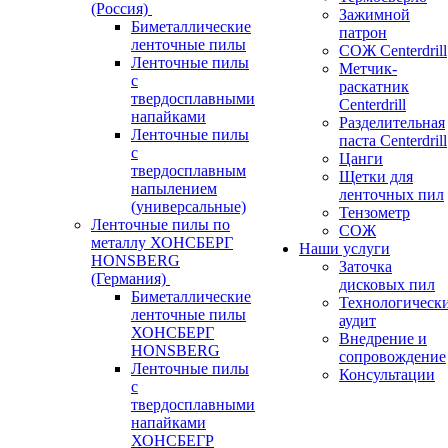
(Россия)
Зажимной
Биметаллические
патрон
ленточные пилы
СОЖ Centerdrill
Ленточные пилы
Метчик-
с
раскатник
твердосплавными
Centerdrill
напайками
Разделительная
Ленточные пилы
паста Centerdrill
с
Цанги
твердосплавным
Щетки для
напылением
ленточных пил
(универсальные)
Тензометр
Ленточные пилы по
СОЖ
металлу ХОНСБЕРГ
Наши услуги
HONSBERG
Заточка
(Германия)
дисковых пил
Биметаллические
Технологическ
ленточные пилы
аудит
ХОНСБЕРГ
Внедрение и
HONSBERG
сопровождение
Ленточные пилы
Консультации
с
твердосплавными
напайками
ХОНСБЕГР