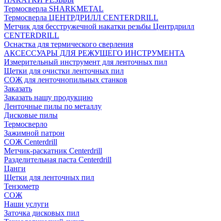
Термосверла SHARKMETAL
Термосверла ЦЕНТРДРИЛЛ CENTERDRILL
Метчик для бесстружечной накатки резьбы Центрдрилл
CENTERDRILL
Оснастка для термического сверления
АКСЕССУАРЫ ДЛЯ РЕЖУЩЕГО ИНСТРУМЕНТА
Измерительный инструмент для ленточных пил
Щетки для очистки ленточных пил
СОЖ для ленточнопильных станков
Заказать
Заказать нашу продукцию
Ленточные пилы по металлу
Дисковые пилы
Термосверло
Зажимной патрон
СОЖ Centerdrill
Метчик-раскатник Centerdrill
Разделительная паста Centerdrill
Цанги
Щетки для ленточных пил
Тензометр
СОЖ
Наши услуги
Заточка дисковых пил