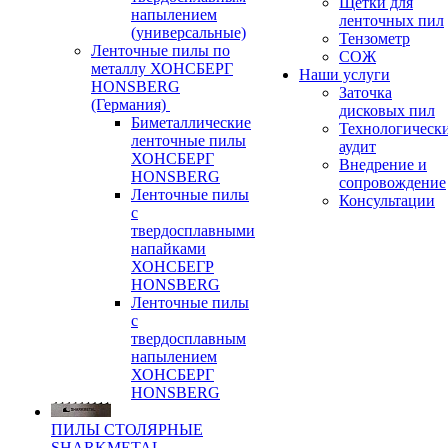
Щетки для
напылением
ленточных пил
(универсальные)
Тензометр
Ленточные пилы по
СОЖ
металлу ХОНСБЕРГ
Наши услуги
HONSBERG
Заточка
(Германия)
дисковых пил
Биметаллические
Технологическ
ленточные пилы
аудит
ХОНСБЕРГ
Внедрение и
HONSBERG
сопровождение
Ленточные пилы
Консультации
с
твердосплавными
напайками
ХОНСБЕГР
HONSBERG
Ленточные пилы
с
твердосплавным
напылением
ХОНСБЕРГ
HONSBERG
ПИЛЫ СТОЛЯРНЫЕ
SHARKMETAL