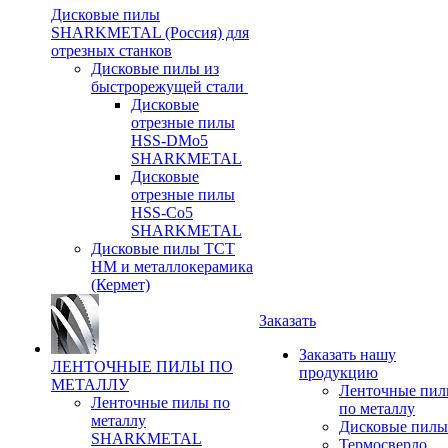
Дисковые пилы
SHARKMETAL (Россия) для
отрезных станков
Дисковые пилы из
быстрорежущей стали
Дисковые
отрезные пилы
HSS-DMo5
SHARKMETAL
Дисковые
отрезные пилы
HSS-Co5
SHARKMETAL
Дисковые пилы ТСТ
НМ и металлокерамика
(Кермет)
Заказать
Заказать нашу
ЛЕНТОЧНЫЕ ПИЛЫ ПО
продукцию
МЕТАЛЛУ
Ленточные пи
Ленточные пилы по
по металлу
металлу
Дисковые пилы
SHARKMETAL
Термосверло