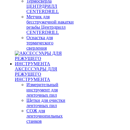
Термосверла
ЦЕНТРДРИЛЛ
CENTERDRILL
Метчик для
бесстружечной накатки
резьбы Центрдрилл
CENTERDRILL
Оснастка для
термического
сверления
АКСЕССУАРЫ ДЛЯ
РЕЖУЩЕГО
ИНСТРУМЕНТА
Измерительный
инструмент для
ленточных пил
Щетки для очистки
ленточных пил
СОЖ для
ленточнопильных
станков