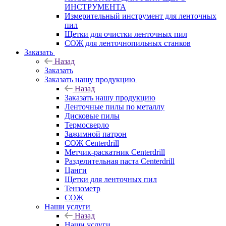
ИНСТРУМЕНТА
Измерительный инструмент для ленточных
пил
Щетки для очистки ленточных пил
СОЖ для ленточнопильных станков
Заказать
Назад
Заказать
Заказать нашу продукцию
Назад
Заказать нашу продукцию
Ленточные пилы по металлу
Дисковые пилы
Термосверло
Зажимной патрон
СОЖ Centerdrill
Метчик-раскатник Centerdrill
Разделительная паста Centerdrill
Цанги
Щетки для ленточных пил
Тензометр
СОЖ
Наши услуги
Назад
Наши услуги