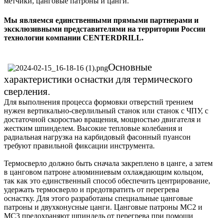
метчики, цанговые патроны и цанги.
Мы являемся единственными прямыми партнерами и
эксклюзивными представителями на территории России
технологии компании CENTERDRILL.
Основные
характеристики оснастки для термического
сверления.
Для выполнения процесса формовки отверстий трением
нужен вертикально-сверлильный станок или станок с ЧПУ, с
достаточной скоростью вращения, мощностью двигателя и
жестким шпинделем. Высокие тепловые колебания и
радиальная нагрузка на карбидовый фасонный пуансон
требуют правильной фиксации инструмента.
Термосверло должно быть сначала закреплено в цанге, а затем
в цанговом патроне алюминиевым охлаждающим кольцом,
так как это единственный способ обеспечить центрирование,
удержать термосверло и предотвратить от перегрева
оснастку. Для этого разработаны специальные цанговые
патроны и двухконусные цанги. Цанговые патроны MC2 и
MC3 предохраняют шпиндель от перегрева при помощи