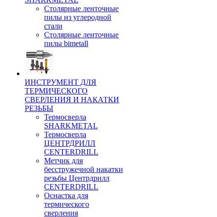
Столярные ленточные
пилы из углеродной
стали
Столярные ленточные
пилы bimetall
ИНСТРУМЕНТ ДЛЯ
ТЕРМИЧЕСКОГО
СВЕРЛЕНИЯ И НАКАТКИ
РЕЗЬБЫ
Термосверла
SHARKMETAL
Термосверла
ЦЕНТРДРИЛЛ
CENTERDRILL
Метчик для
бесстружечной накатки
резьбы Центрдрилл
CENTERDRILL
Оснастка для
термического
сверления