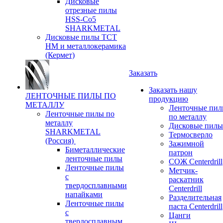
Дисковые
отрезные пилы
HSS-Co5
SHARKMETAL
Дисковые пилы ТСТ
НМ и металлокерамика
(Кермет)
Заказать
Заказать нашу
ЛЕНТОЧНЫЕ ПИЛЫ ПО
продукцию
МЕТАЛЛУ
Ленточные пи
Ленточные пилы по
по металлу
металлу
Дисковые пилы
SHARKMETAL
Термосверло
(Россия)
Зажимной
Биметаллические
патрон
ленточные пилы
СОЖ Centerdrill
Ленточные пилы
Метчик-
с
раскатник
твердосплавными
Centerdrill
напайками
Разделительная
Ленточные пилы
паста Centerdrill
с
Цанги
твердосплавным