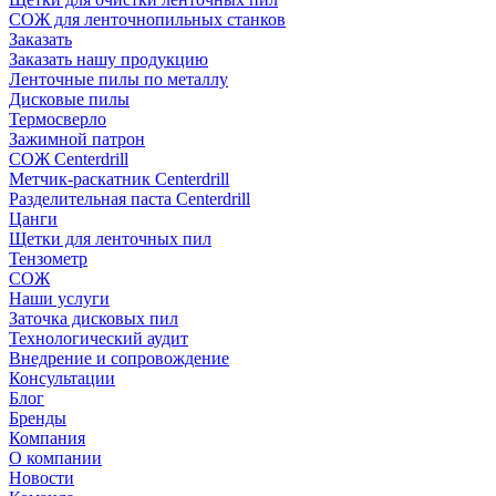
СОЖ для ленточнопильных станков
Заказать
Заказать нашу продукцию
Ленточные пилы по металлу
Дисковые пилы
Термосверло
Зажимной патрон
СОЖ Centerdrill
Метчик-раскатник Centerdrill
Разделительная паста Centerdrill
Цанги
Щетки для ленточных пил
Тензометр
СОЖ
Наши услуги
Заточка дисковых пил
Технологический аудит
Внедрение и сопровождение
Консультации
Блог
Бренды
Компания
О компании
Новости