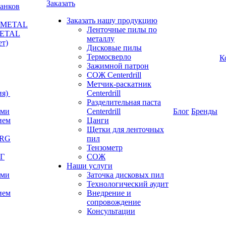
Заказать
анков
Заказать нашу продукцию
RKMETAL
Ленточные пилы по
METAL
металлу
ет)
Дисковые пилы
Термосверло
К
Зажимной патрон
СОЖ Centerdrill
Метчик-раскатник
я)
Centerdrill
Разделительная паста
ами
Centerdrill
Блог
Бренды
ием
Цанги
Щетки для ленточных
ERG
пил
Тензометр
РГ
СОЖ
Наши услуги
ами
Заточка дисковых пил
Технологический аудит
ием
Внедрение и
сопровождение
Консультации