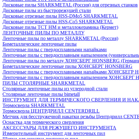
Дисковые пилы SHARKMETAL (Россия) для отрезных станков
Дисковые пилы из быстрорежущей стали
Дисковые отрезные пилы HSS-DMo5 SHARKMETAL
Дисковые отрезные пилы HSS-Co5 SHARKMETAL
Дисковые пилы ТСТ НМ и металлокерамика (Кермет)
ЛЕНТОЧНЫЕ ПИЛЫ ПО МЕТАЛЛУ
Ленточные пилы по металлу SHARKMETAL (Россия)
Биметаллические ленточные пилы
Ленточные пилы с твердосплавными напайками
Ленточные пилы с твердосплавным напылением (универсальн
Ленточные пилы по металлу ХОНСБЕРГ HONSBERG (Герман
Биметаллические ленточные пилы ХОНСБЕРГ HONSBERG
Ленточные пилы с твердосплавными напайками ХОНСБЕГР
Ленточные пилы с твердосплавным напылением ХОНСБЕР
ПИЛЫ СТОЛЯРНЫЕ SHARKMETAL
Столярные ленточные пилы из углеродной стали
Столярные ленточные пилы bimetall
ИНСТРУМЕНТ ДЛЯ ТЕРМИЧЕСКОГО СВЕРЛЕНИЯ И НАК
Термосверла SHARKMETAL
Термосверла ЦЕНТРДРИЛЛ CENTERDRILL
Метчик для бесстружечной накатки резьбы Центрдрилл CEN
Оснастка для термического сверления
АКСЕССУАРЫ ДЛЯ РЕЖУЩЕГО ИНСТРУМЕНТА
Измерительный инструмент для ленточных пил
Щетки для очистки ленточных пил