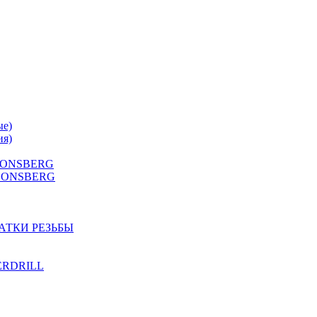
ые)
ия)
 HONSBERG
Г HONSBERG
АТКИ РЕЗЬБЫ
TERDRILL