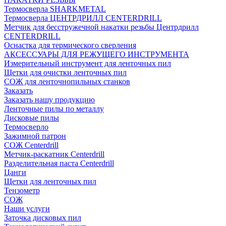
Термосверла SHARKMETAL
Термосверла ЦЕНТРДРИЛЛ CENTERDRILL
Метчик для бесстружечной накатки резьбы Центрдрилл
CENTERDRILL
Оснастка для термического сверления
АКСЕССУАРЫ ДЛЯ РЕЖУЩЕГО ИНСТРУМЕНТА
Измерительный инструмент для ленточных пил
Щетки для очистки ленточных пил
СОЖ для ленточнопильных станков
Заказать
Заказать нашу продукцию
Ленточные пилы по металлу
Дисковые пилы
Термосверло
Зажимной патрон
СОЖ Centerdrill
Метчик-раскатник Centerdrill
Разделительная паста Centerdrill
Цанги
Щетки для ленточных пил
Тензометр
СОЖ
Наши услуги
Заточка дисковых пил