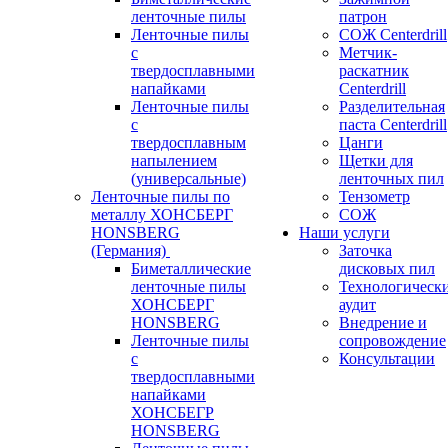
ленточные пилы
патрон
Ленточные пилы
СОЖ Centerdrill
с
Метчик-
твердосплавными
раскатник
напайками
Centerdrill
Ленточные пилы
Разделительная
с
паста Centerdrill
твердосплавным
Цанги
напылением
Щетки для
(универсальные)
ленточных пил
Ленточные пилы по
Тензометр
металлу ХОНСБЕРГ
СОЖ
HONSBERG
Наши услуги
(Германия)
Заточка
Биметаллические
дисковых пил
ленточные пилы
Технологическ
ХОНСБЕРГ
аудит
HONSBERG
Внедрение и
Ленточные пилы
сопровождение
с
Консультации
твердосплавными
напайками
ХОНСБЕГР
HONSBERG