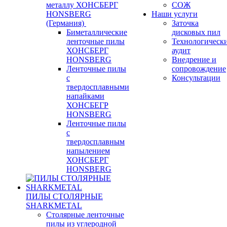
металлу ХОНСБЕРГ
СОЖ
HONSBERG
Наши услуги
(Германия)
Заточка
Биметаллические
дисковых пил
ленточные пилы
Технологическ
ХОНСБЕРГ
аудит
HONSBERG
Внедрение и
Ленточные пилы
сопровождение
с
Консультации
твердосплавными
напайками
ХОНСБЕГР
HONSBERG
Ленточные пилы
с
твердосплавным
напылением
ХОНСБЕРГ
HONSBERG
ПИЛЫ СТОЛЯРНЫЕ
SHARKMETAL
Столярные ленточные
пилы из углеродной