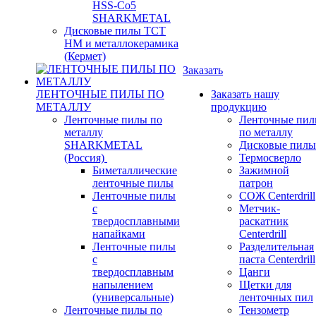
HSS-Co5
SHARKMETAL
Дисковые пилы ТСТ
НМ и металлокерамика
(Кермет)
Заказать
ЛЕНТОЧНЫЕ ПИЛЫ ПО
Заказать нашу
МЕТАЛЛУ
продукцию
Ленточные пилы по
Ленточные пи
металлу
по металлу
SHARKMETAL
Дисковые пилы
(Россия)
Термосверло
Биметаллические
Зажимной
ленточные пилы
патрон
Ленточные пилы
СОЖ Centerdrill
с
Метчик-
твердосплавными
раскатник
напайками
Centerdrill
Ленточные пилы
Разделительная
с
паста Centerdrill
твердосплавным
Цанги
напылением
Щетки для
(универсальные)
ленточных пил
Ленточные пилы по
Тензометр