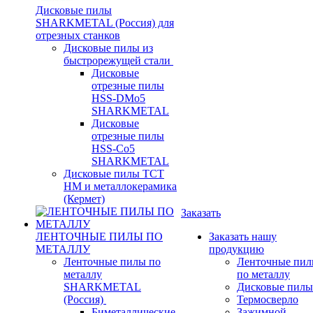
Дисковые пилы
SHARKMETAL (Россия) для
отрезных станков
Дисковые пилы из
быстрорежущей стали
Дисковые
отрезные пилы
HSS-DMo5
SHARKMETAL
Дисковые
отрезные пилы
HSS-Co5
SHARKMETAL
Дисковые пилы ТСТ
НМ и металлокерамика
(Кермет)
Заказать
ЛЕНТОЧНЫЕ ПИЛЫ ПО
Заказать нашу
МЕТАЛЛУ
продукцию
Ленточные пилы по
Ленточные пи
металлу
по металлу
SHARKMETAL
Дисковые пилы
(Россия)
Термосверло
Биметаллические
Зажимной