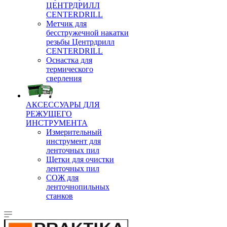
ЦЕНТРДРИЛЛ
CENTERDRILL
Метчик для
бесстружечной накатки
резьбы Центрдрилл
CENTERDRILL
Оснастка для
термического
сверления
АКСЕССУАРЫ ДЛЯ
РЕЖУЩЕГО
ИНСТРУМЕНТА
Измерительный
инструмент для
ленточных пил
Щетки для очистки
ленточных пил
СОЖ для
ленточнопильных
станков