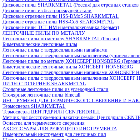
Дисковые пилы SHARKMETAL (Россия) для отрезных станков
Дисковые пилы из быстрорежущей стали
Дисковые отрезные пилы HSS-DMo5 SHARKMETAL
Дисковые отрезные пилы HSS-Co5 SHARKMETAL
Дисковые пилы ТСТ НМ и металлокерамика (Кермет)
ЛЕНТОЧНЫЕ ПИЛЫ ПО МЕТАЛЛУ
Ленточные пилы по металлу SHARKMETAL (Россия)
Биметаллические ленточные пилы
Ленточные пилы с твердосплавными напайками
Ленточные пилы с твердосплавным напылением (универсальн
Ленточные пилы по металлу ХОНСБЕРГ HONSBERG (Герман
Биметаллические ленточные пилы ХОНСБЕРГ HONSBERG
Ленточные пилы с твердосплавными напайками ХОНСБЕГР
Ленточные пилы с твердосплавным напылением ХОНСБЕР
ПИЛЫ СТОЛЯРНЫЕ SHARKMETAL
Столярные ленточные пилы из углеродной стали
Столярные ленточные пилы bimetall
ИНСТРУМЕНТ ДЛЯ ТЕРМИЧЕСКОГО СВЕРЛЕНИЯ И НАК
Термосверла SHARKMETAL
Термосверла ЦЕНТРДРИЛЛ CENTERDRILL
Метчик для бесстружечной накатки резьбы Центрдрилл CEN
Оснастка для термического сверления
АКСЕССУАРЫ ДЛЯ РЕЖУЩЕГО ИНСТРУМЕНТА
Измерительный инструмент для ленточных пил
Щетки для очистки ленточных пил