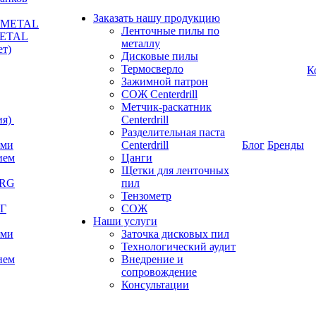
Заказать нашу продукцию
RKMETAL
Ленточные пилы по
METAL
металлу
ет)
Дисковые пилы
Термосверло
К
Зажимной патрон
СОЖ Centerdrill
Метчик-раскатник
я)
Centerdrill
Разделительная паста
ами
Centerdrill
Блог
Бренды
ием
Цанги
Щетки для ленточных
ERG
пил
Тензометр
РГ
СОЖ
Наши услуги
ами
Заточка дисковых пил
Технологический аудит
ием
Внедрение и
сопровождение
Консультации