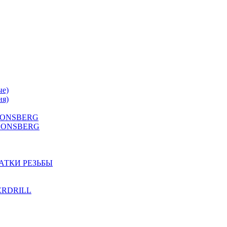
ые)
ия)
 HONSBERG
Г HONSBERG
АТКИ РЕЗЬБЫ
TERDRILL