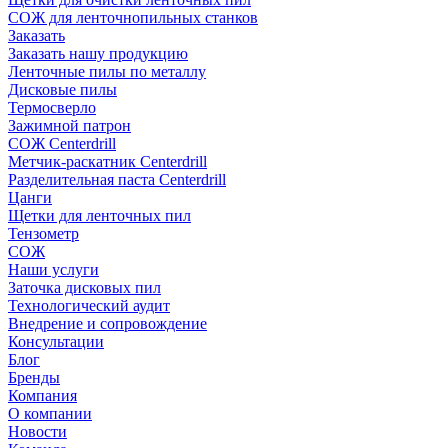
СОЖ для ленточнопильных станков
Заказать
Заказать нашу продукцию
Ленточные пилы по металлу
Дисковые пилы
Термосверло
Зажимной патрон
СОЖ Centerdrill
Метчик-раскатник Centerdrill
Разделительная паста Centerdrill
Цанги
Щетки для ленточных пил
Тензометр
СОЖ
Наши услуги
Заточка дисковых пил
Технологический аудит
Внедрение и сопровождение
Консультации
Блог
Бренды
Компания
О компании
Новости