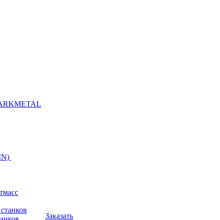
ARKMETAL
IN)
тмасс
Заказать
анков