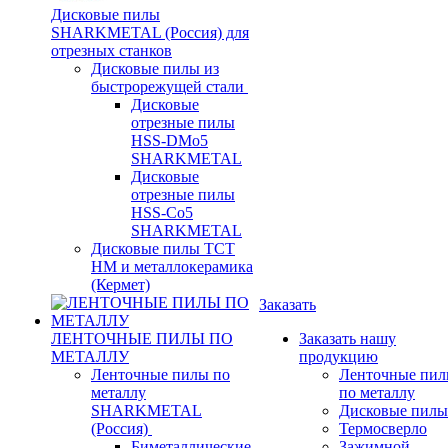
Дисковые пилы
SHARKMETAL (Россия) для
отрезных станков
Дисковые пилы из
быстрорежущей стали
Дисковые
отрезные пилы
HSS-DMo5
SHARKMETAL
Дисковые
отрезные пилы
HSS-Co5
SHARKMETAL
Дисковые пилы ТСТ
НМ и металлокерамика
(Кермет)
Заказать
ЛЕНТОЧНЫЕ ПИЛЫ ПО
Заказать нашу
МЕТАЛЛУ
продукцию
Ленточные пилы по
Ленточные пи
металлу
по металлу
SHARKMETAL
Дисковые пилы
(Россия)
Термосверло
Биметаллические
Зажимной