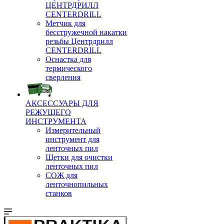
ЦЕНТРДРИЛЛ
CENTERDRILL
Метчик для
бесстружечной накатки
резьбы Центрдрилл
CENTERDRILL
Оснастка для
термического
сверления
АКСЕССУАРЫ ДЛЯ
РЕЖУЩЕГО
ИНСТРУМЕНТА
Измерительный
инструмент для
ленточных пил
Щетки для очистки
ленточных пил
СОЖ для
ленточнопильных
станков