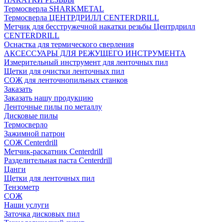
Термосверла SHARKMETAL
Термосверла ЦЕНТРДРИЛЛ CENTERDRILL
Метчик для бесстружечной накатки резьбы Центрдрилл
CENTERDRILL
Оснастка для термического сверления
АКСЕССУАРЫ ДЛЯ РЕЖУЩЕГО ИНСТРУМЕНТА
Измерительный инструмент для ленточных пил
Щетки для очистки ленточных пил
СОЖ для ленточнопильных станков
Заказать
Заказать нашу продукцию
Ленточные пилы по металлу
Дисковые пилы
Термосверло
Зажимной патрон
СОЖ Centerdrill
Метчик-раскатник Centerdrill
Разделительная паста Centerdrill
Цанги
Щетки для ленточных пил
Тензометр
СОЖ
Наши услуги
Заточка дисковых пил