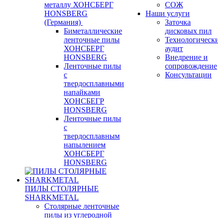
металлу ХОНСБЕРГ
СОЖ
HONSBERG
Наши услуги
(Германия)
Заточка
Биметаллические
дисковых пил
ленточные пилы
Технологическ
ХОНСБЕРГ
аудит
HONSBERG
Внедрение и
Ленточные пилы
сопровождение
с
Консультации
твердосплавными
напайками
ХОНСБЕГР
HONSBERG
Ленточные пилы
с
твердосплавным
напылением
ХОНСБЕРГ
HONSBERG
ПИЛЫ СТОЛЯРНЫЕ
SHARKMETAL
Столярные ленточные
пилы из углеродной