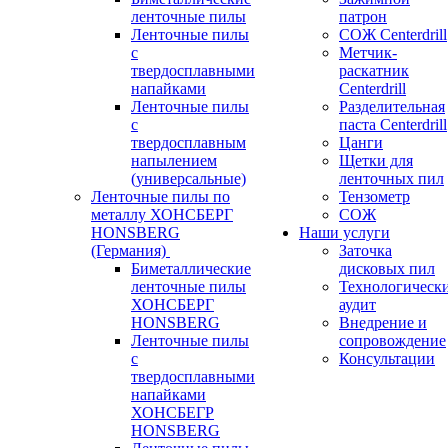
ленточные пилы
патрон
Ленточные пилы
СОЖ Centerdrill
с
Метчик-
твердосплавными
раскатник
напайками
Centerdrill
Ленточные пилы
Разделительная
с
паста Centerdrill
твердосплавным
Цанги
напылением
Щетки для
(универсальные)
ленточных пил
Ленточные пилы по
Тензометр
металлу ХОНСБЕРГ
СОЖ
HONSBERG
Наши услуги
(Германия)
Заточка
Биметаллические
дисковых пил
ленточные пилы
Технологическ
ХОНСБЕРГ
аудит
HONSBERG
Внедрение и
Ленточные пилы
сопровождение
с
Консультации
твердосплавными
напайками
ХОНСБЕГР
HONSBERG