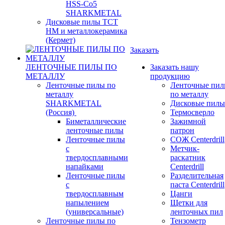
HSS-Co5
SHARKMETAL
Дисковые пилы ТСТ
НМ и металлокерамика
(Кермет)
Заказать
ЛЕНТОЧНЫЕ ПИЛЫ ПО
Заказать нашу
МЕТАЛЛУ
продукцию
Ленточные пилы по
Ленточные пи
металлу
по металлу
SHARKMETAL
Дисковые пилы
(Россия)
Термосверло
Биметаллические
Зажимной
ленточные пилы
патрон
Ленточные пилы
СОЖ Centerdrill
с
Метчик-
твердосплавными
раскатник
напайками
Centerdrill
Ленточные пилы
Разделительная
с
паста Centerdrill
твердосплавным
Цанги
напылением
Щетки для
(универсальные)
ленточных пил
Ленточные пилы по
Тензометр