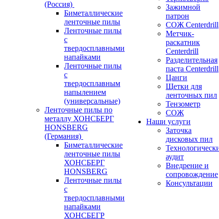
(Россия)
Зажимной
Биметаллические
патрон
ленточные пилы
СОЖ Centerdrill
Ленточные пилы
Метчик-
с
раскатник
твердосплавными
Centerdrill
напайками
Разделительная
Ленточные пилы
паста Centerdrill
с
Цанги
твердосплавным
Щетки для
напылением
ленточных пил
(универсальные)
Тензометр
Ленточные пилы по
СОЖ
металлу ХОНСБЕРГ
Наши услуги
HONSBERG
Заточка
(Германия)
дисковых пил
Биметаллические
Технологическ
ленточные пилы
аудит
ХОНСБЕРГ
Внедрение и
HONSBERG
сопровождение
Ленточные пилы
Консультации
с
твердосплавными
напайками
ХОНСБЕГР