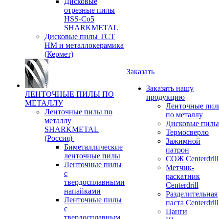
Дисковые
отрезные пилы
HSS-Co5
SHARKMETAL
Дисковые пилы ТСТ
НМ и металлокерамика
(Кермет)
Заказать
Заказать нашу
ЛЕНТОЧНЫЕ ПИЛЫ ПО
продукцию
МЕТАЛЛУ
Ленточные пи
Ленточные пилы по
по металлу
металлу
Дисковые пилы
SHARKMETAL
Термосверло
(Россия)
Зажимной
Биметаллические
патрон
ленточные пилы
СОЖ Centerdrill
Ленточные пилы
Метчик-
с
раскатник
твердосплавными
Centerdrill
напайками
Разделительная
Ленточные пилы
паста Centerdrill
с
Цанги
твердосплавным