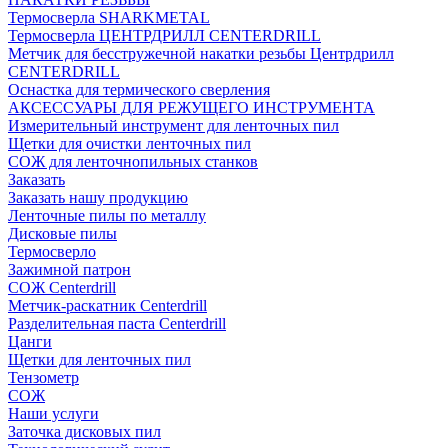
Термосверла SHARKMETAL
Термосверла ЦЕНТРДРИЛЛ CENTERDRILL
Метчик для бесстружечной накатки резьбы Центрдрилл
CENTERDRILL
Оснастка для термического сверления
АКСЕССУАРЫ ДЛЯ РЕЖУЩЕГО ИНСТРУМЕНТА
Измерительный инструмент для ленточных пил
Щетки для очистки ленточных пил
СОЖ для ленточнопильных станков
Заказать
Заказать нашу продукцию
Ленточные пилы по металлу
Дисковые пилы
Термосверло
Зажимной патрон
СОЖ Centerdrill
Метчик-раскатник Centerdrill
Разделительная паста Centerdrill
Цанги
Щетки для ленточных пил
Тензометр
СОЖ
Наши услуги
Заточка дисковых пил