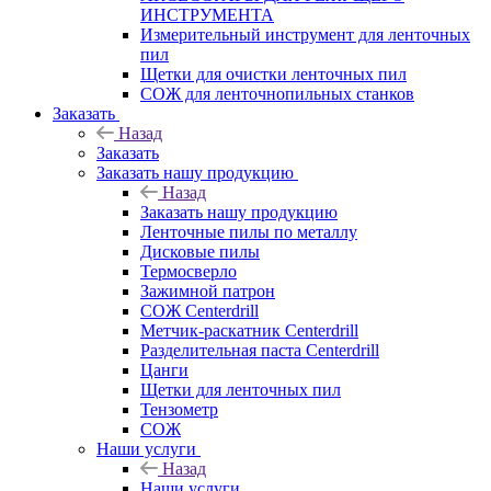
ИНСТРУМЕНТА
Измерительный инструмент для ленточных
пил
Щетки для очистки ленточных пил
СОЖ для ленточнопильных станков
Заказать
Назад
Заказать
Заказать нашу продукцию
Назад
Заказать нашу продукцию
Ленточные пилы по металлу
Дисковые пилы
Термосверло
Зажимной патрон
СОЖ Centerdrill
Метчик-раскатник Centerdrill
Разделительная паста Centerdrill
Цанги
Щетки для ленточных пил
Тензометр
СОЖ
Наши услуги
Назад
Наши услуги