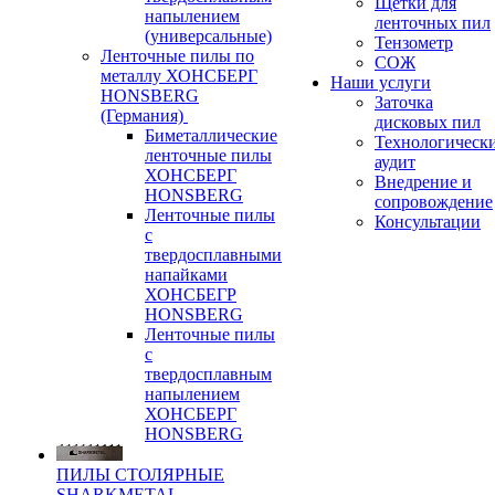
Щетки для
напылением
ленточных пил
(универсальные)
Тензометр
Ленточные пилы по
СОЖ
металлу ХОНСБЕРГ
Наши услуги
HONSBERG
Заточка
(Германия)
дисковых пил
Биметаллические
Технологическ
ленточные пилы
аудит
ХОНСБЕРГ
Внедрение и
HONSBERG
сопровождение
Ленточные пилы
Консультации
с
твердосплавными
напайками
ХОНСБЕГР
HONSBERG
Ленточные пилы
с
твердосплавным
напылением
ХОНСБЕРГ
HONSBERG
ПИЛЫ СТОЛЯРНЫЕ
SHARKMETAL