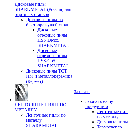
Дисковые пилы
SHARKMETAL (Россия) для
отрезных станков
Дисковые пилы из
быстрорежущей стали
Дисковые
отрезные пилы
HSS-DMo5
SHARKMETAL
Дисковые
отрезные пилы
HSS-Co5
SHARKMETAL
Дисковые пилы ТСТ
НМ и металлокерамика
(Кермет)
Заказать
Заказать нашу
ЛЕНТОЧНЫЕ ПИЛЫ ПО
продукцию
МЕТАЛЛУ
Ленточные пи
Ленточные пилы по
по металлу
металлу
Дисковые пилы
SHARKMETAL
Термосверло