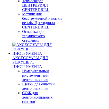
Термосверла
ЦЕНТРДРИЛЛ
CENTERDRILL
Метчик для
бесстружечной накатки
резьбы Центрдрилл
CENTERDRILL
Оснастка для
термического
сверления
АКСЕССУАРЫ ДЛЯ
РЕЖУЩЕГО
ИНСТРУМЕНТА
Измерительный
инструмент для
ленточных пил
Щетки для очистки
ленточных пил
СОЖ для
ленточнопильных
станков