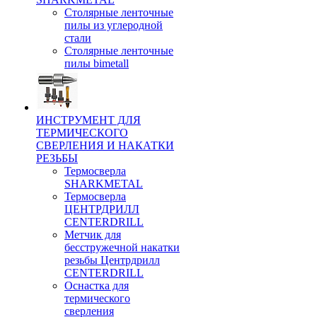
Столярные ленточные
пилы из углеродной
стали
Столярные ленточные
пилы bimetall
ИНСТРУМЕНТ ДЛЯ
ТЕРМИЧЕСКОГО
СВЕРЛЕНИЯ И НАКАТКИ
РЕЗЬБЫ
Термосверла
SHARKMETAL
Термосверла
ЦЕНТРДРИЛЛ
CENTERDRILL
Метчик для
бесстружечной накатки
резьбы Центрдрилл
CENTERDRILL
Оснастка для
термического
сверления