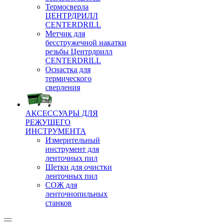
Термосверла
ЦЕНТРДРИЛЛ
CENTERDRILL
Метчик для
бесстружечной накатки
резьбы Центрдрилл
CENTERDRILL
Оснастка для
термического
сверления
АКСЕССУАРЫ ДЛЯ
РЕЖУЩЕГО
ИНСТРУМЕНТА
Измерительный
инструмент для
ленточных пил
Щетки для очистки
ленточных пил
СОЖ для
ленточнопильных
станков