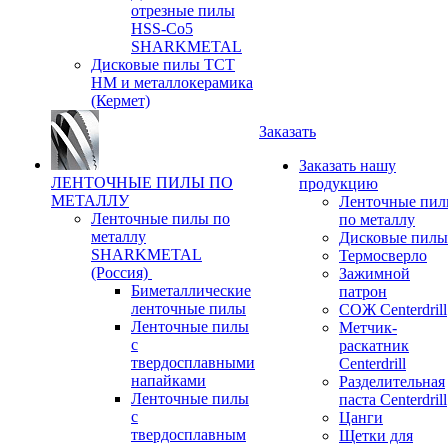
отрезные пилы
HSS-Co5
SHARKMETAL
Дисковые пилы ТСТ
НМ и металлокерамика
(Кермет)
Заказать
Заказать нашу
ЛЕНТОЧНЫЕ ПИЛЫ ПО
продукцию
МЕТАЛЛУ
Ленточные пи
Ленточные пилы по
по металлу
металлу
Дисковые пилы
SHARKMETAL
Термосверло
(Россия)
Зажимной
Биметаллические
патрон
ленточные пилы
СОЖ Centerdrill
Ленточные пилы
Метчик-
с
раскатник
твердосплавными
Centerdrill
напайками
Разделительная
Ленточные пилы
паста Centerdrill
с
Цанги
твердосплавным
Щетки для