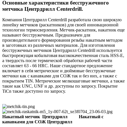
Основные характеристики бесстружечного
метчика Центрдрилл Centerdrill.
Компания Центрдрилл Centerdrill разработала свою широкую
линейку метчиков (раскатников) для своей инновационной
технологии термосверления. Метчик-раскатник, накатник еще
называют бесстружечным. Предназначен для
производительного формирования резьбы накатным методом
в заготовках из различных материалов. Для изготовления
бесстружечных метчиков Центрдрилл Centedrill используется
быстрорежущая кобальтовая высококачественная сталь HSS-E,
а твердость после термической обработки рабочей части
составляет 63 - 66 HRC. Наше стандартное предложение
включает в себя метрические и дюймовые бесстружечные
метчики как с канавками для СОЖ так и без них, а также с
покрытием TIN. Метрические мелкошаговые метчики, а также
такие как UNC, UNF и др. доступны по запросу. Покрытие
TiCn также доступно по запросу.
Накатный метчик Центрдрилл
Накатный с
канавками для СОЖ Центрдрилл