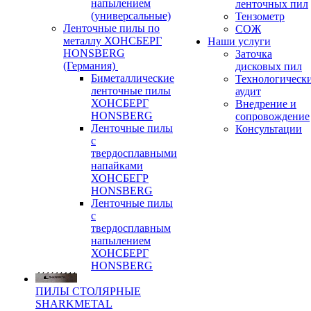
напылением
ленточных пил
(универсальные)
Тензометр
Ленточные пилы по
СОЖ
металлу ХОНСБЕРГ
Наши услуги
HONSBERG
Заточка
(Германия)
дисковых пил
Биметаллические
Технологическ
ленточные пилы
аудит
ХОНСБЕРГ
Внедрение и
HONSBERG
сопровождение
Ленточные пилы
Консультации
с
твердосплавными
напайками
ХОНСБЕГР
HONSBERG
Ленточные пилы
с
твердосплавным
напылением
ХОНСБЕРГ
HONSBERG
ПИЛЫ СТОЛЯРНЫЕ
SHARKMETAL