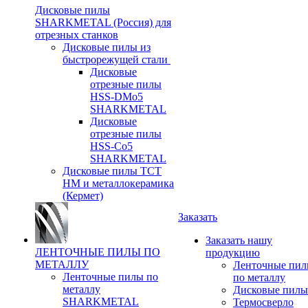
Дисковые пилы
SHARKMETAL (Россия) для
отрезных станков
Дисковые пилы из
быстрорежущей стали
Дисковые
отрезные пилы
HSS-DMo5
SHARKMETAL
Дисковые
отрезные пилы
HSS-Co5
SHARKMETAL
Дисковые пилы ТСТ
НМ и металлокерамика
(Кермет)
Заказать
Заказать нашу
ЛЕНТОЧНЫЕ ПИЛЫ ПО
продукцию
МЕТАЛЛУ
Ленточные пи
Ленточные пилы по
по металлу
металлу
Дисковые пилы
SHARKMETAL
Термосверло