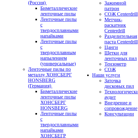
(Россия)
Зажимной
Биметаллические
патрон
ленточные пилы
СОЖ Centerdrill
Ленточные пилы
Метчик-
с
раскатник
твердосплавными
Centerdrill
напайками
Разделительная
Ленточные пилы
паста Centerdrill
с
Цанги
твердосплавным
Щетки для
напылением
ленточных пил
(универсальные)
Тензометр
Ленточные пилы по
СОЖ
металлу ХОНСБЕРГ
Наши услуги
HONSBERG
Заточка
(Германия)
дисковых пил
Биметаллические
Технологическ
ленточные пилы
аудит
ХОНСБЕРГ
Внедрение и
HONSBERG
сопровождение
Ленточные пилы
Консультации
с
твердосплавными
напайками
ХОНСБЕГР