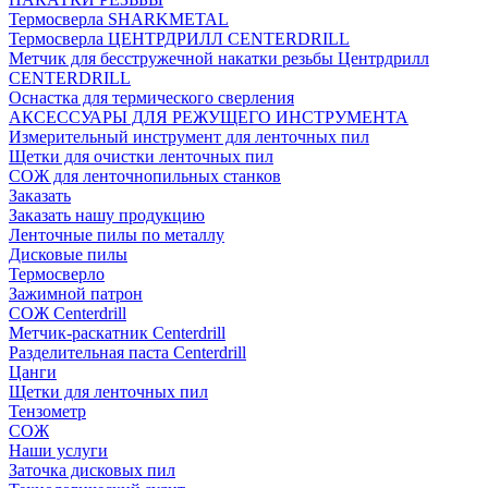
Термосверла SHARKMETAL
Термосверла ЦЕНТРДРИЛЛ CENTERDRILL
Метчик для бесстружечной накатки резьбы Центрдрилл
CENTERDRILL
Оснастка для термического сверления
АКСЕССУАРЫ ДЛЯ РЕЖУЩЕГО ИНСТРУМЕНТА
Измерительный инструмент для ленточных пил
Щетки для очистки ленточных пил
СОЖ для ленточнопильных станков
Заказать
Заказать нашу продукцию
Ленточные пилы по металлу
Дисковые пилы
Термосверло
Зажимной патрон
СОЖ Centerdrill
Метчик-раскатник Centerdrill
Разделительная паста Centerdrill
Цанги
Щетки для ленточных пил
Тензометр
СОЖ
Наши услуги
Заточка дисковых пил