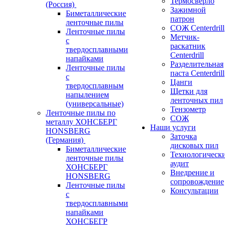
Термосверло
(Россия)
Зажимной
Биметаллические
патрон
ленточные пилы
СОЖ Centerdrill
Ленточные пилы
Метчик-
с
раскатник
твердосплавными
Centerdrill
напайками
Разделительная
Ленточные пилы
паста Centerdrill
с
Цанги
твердосплавным
Щетки для
напылением
ленточных пил
(универсальные)
Тензометр
Ленточные пилы по
СОЖ
металлу ХОНСБЕРГ
Наши услуги
HONSBERG
Заточка
(Германия)
дисковых пил
Биметаллические
Технологическ
ленточные пилы
аудит
ХОНСБЕРГ
Внедрение и
HONSBERG
сопровождение
Ленточные пилы
Консультации
с
твердосплавными
напайками
ХОНСБЕГР