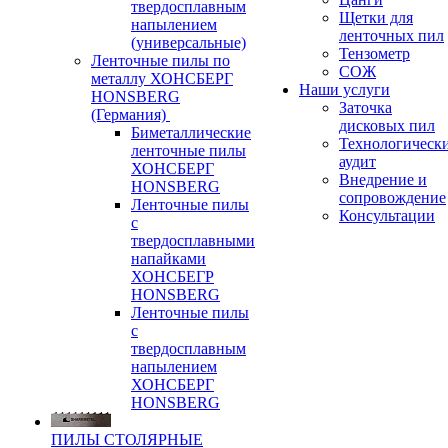
твердосплавным
Щетки для
напылением
ленточных пил
(универсальные)
Тензометр
Ленточные пилы по
СОЖ
металлу ХОНСБЕРГ
Наши услуги
HONSBERG
Заточка
(Германия)
дисковых пил
Биметаллические
Технологическ
ленточные пилы
аудит
ХОНСБЕРГ
Внедрение и
HONSBERG
сопровождение
Ленточные пилы
Консультации
с
твердосплавными
напайками
ХОНСБЕГР
HONSBERG
Ленточные пилы
с
твердосплавным
напылением
ХОНСБЕРГ
HONSBERG
ПИЛЫ СТОЛЯРНЫЕ