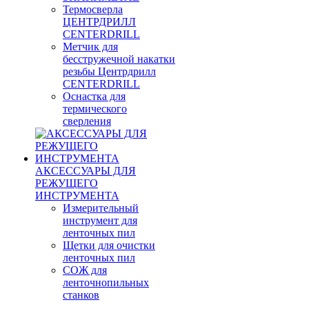
Термосверла
ЦЕНТРДРИЛЛ
CENTERDRILL
Метчик для
бесстружечной накатки
резьбы Центрдрилл
CENTERDRILL
Оснастка для
термического
сверления
АКСЕССУАРЫ ДЛЯ
РЕЖУЩЕГО
ИНСТРУМЕНТА
Измерительный
инструмент для
ленточных пил
Щетки для очистки
ленточных пил
СОЖ для
ленточнопильных
станков