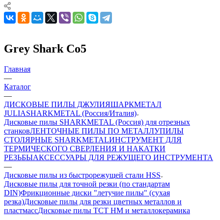
Grey Shark Co5
Главная
—
Каталог
—
ДИСКОВЫЕ ПИЛЫ ДЖУЛИЯШАРКМЕТАЛ
JULIASHARKMETAL (Россия/Италия)
Дисковые пилы SHARKMETAL (Россия) для отрезных
станков
ЛЕНТОЧНЫЕ ПИЛЫ ПО МЕТАЛЛУ
ПИЛЫ
СТОЛЯРНЫЕ SHARKMETAL
ИНСТРУМЕНТ ДЛЯ
ТЕРМИЧЕСКОГО СВЕРЛЕНИЯ И НАКАТКИ
РЕЗЬБЫ
АКСЕССУАРЫ ДЛЯ РЕЖУЩЕГО ИНСТРУМЕНТА
—
Дисковые пилы из быстрорежущей стали HSS
Дисковые пилы для точной резки (по стандартам
DIN)
Фрикционные диски "летучие пилы" (сухая
резка)
Дисковые пилы для резки цветных металлов и
пластмасс
Дисковые пилы ТСТ НМ и металлокерамика
—