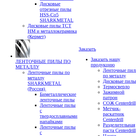
Дисковые
отрезные пилы
HSS-Co5
SHARKMETAL
Дисковые пилы ТСТ
НМ и металлокерамика
(Кермет)
Заказать
Заказать нашу
ЛЕНТОЧНЫЕ ПИЛЫ ПО
продукцию
МЕТАЛЛУ
Ленточные пи
Ленточные пилы по
по металлу
металлу
Дисковые пилы
SHARKMETAL
Термосверло
(Россия)
Зажимной
Биметаллические
патрон
ленточные пилы
СОЖ Centerdrill
Ленточные пилы
Метчик-
с
раскатник
твердосплавными
Centerdrill
напайками
Разделительная
Ленточные пилы
паста Centerdrill
с
Цанги