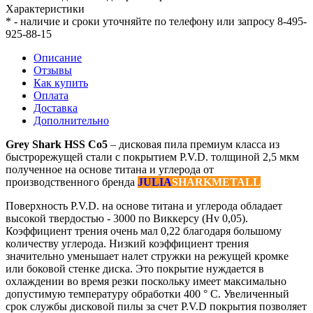
Характеристики
* - наличие и сроки уточняйте по телефону или запросу 8-495-
925-88-15
Описание
Отзывы
Как купить
Оплата
Доставка
Дополнительно
Grey Shark HSS Co5
– дисковая пила премиум класса из
быстрорежущей стали с покрытием P.V.D. толщиной 2,5 мкм
полученное на основе титана и углерода от
производственного бренда
JULIA
SHARKMETALL
Поверхность P.V.D. на основе титана и углерода обладает
высокой твердостью - 3000 по Виккерсу (Hv 0,05).
Коэффициент трения очень мал 0,22 благодаря большому
количеству углерода. Низкий коэффициент трения
значительно уменьшает налет стружки на режущей кромке
или боковой стенке диска. Это покрытие нуждается в
охлаждении во время резки поскольку имеет максимально
допустимую температуру обработки 400 ° C. Увеличенный
срок службы дисковой пилы за счет P.V.D покрытия позволяет