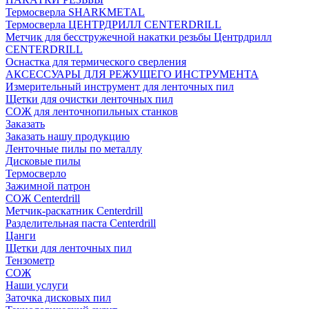
Термосверла SHARKMETAL
Термосверла ЦЕНТРДРИЛЛ CENTERDRILL
Метчик для бесстружечной накатки резьбы Центрдрилл
CENTERDRILL
Оснастка для термического сверления
АКСЕССУАРЫ ДЛЯ РЕЖУЩЕГО ИНСТРУМЕНТА
Измерительный инструмент для ленточных пил
Щетки для очистки ленточных пил
СОЖ для ленточнопильных станков
Заказать
Заказать нашу продукцию
Ленточные пилы по металлу
Дисковые пилы
Термосверло
Зажимной патрон
СОЖ Centerdrill
Метчик-раскатник Centerdrill
Разделительная паста Centerdrill
Цанги
Щетки для ленточных пил
Тензометр
СОЖ
Наши услуги
Заточка дисковых пил